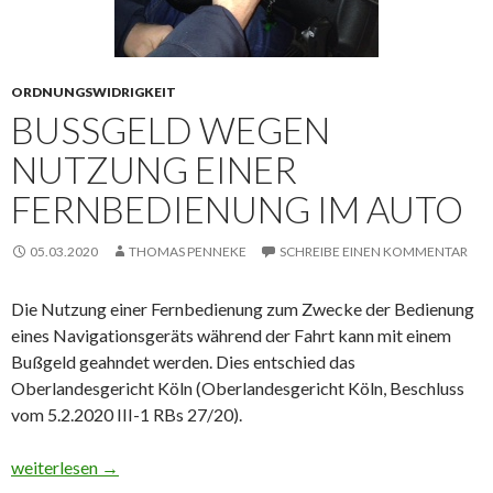
ORDNUNGSWIDRIGKEIT
BUSSGELD WEGEN N
UTZUNG EINER F
ERNBEDIENUNG IM AUTO
05.03.2020
THOMAS PENNEKE
SCHREIBE EINEN KOMMENTAR
Die Nutzung einer Fernbedienung zum Zwecke der Bedienung
eines Navigationsgeräts während der Fahrt kann mit einem
Bußgeld geahndet werden. Dies entschied das
Oberlandesgericht Köln (Oberlandesgericht Köln, Beschluss
vom 5.2.2020 III-1 RBs 27/20).
Bußgeld wegen Nutzung einer Fernbedienung im Auto
weiterlesen
→