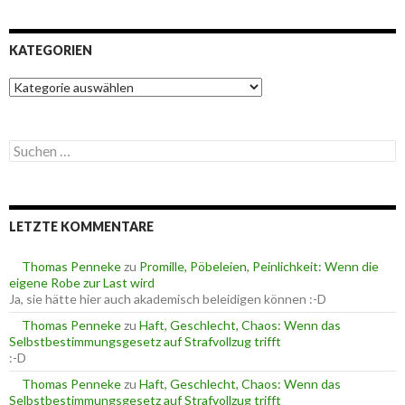
KATEGORIEN
K
a
t
e
S
g
u
o
c
r
h
i
e
e
LETZTE KOMMENTARE
n
n
n
a
Thomas Penneke
zu
Promille, Pöbeleien, Peinlichkeit: Wenn die
c
eigene Robe zur Last wird
h
Ja, sie hätte hier auch akademisch beleidigen können :-D
:
Thomas Penneke
zu
Haft, Geschlecht, Chaos: Wenn das
Selbstbestimmungsgesetz auf Strafvollzug trifft
:-D
Thomas Penneke
zu
Haft, Geschlecht, Chaos: Wenn das
Selbstbestimmungsgesetz auf Strafvollzug trifft