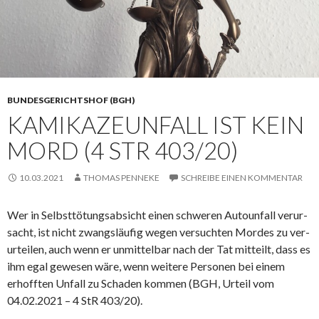
BUNDESGERICHTSHOF (BGH)
KAMIKAZEUNFALL IST KEIN
MORD (4 STR 403/20)
10.03.2021
THOMAS PENNEKE
SCHREIBE EINEN KOMMENTAR
Wer in Selbst­tö­tungs­ab­sicht einen schwe­ren Au­to­un­fall ver­ur­
sacht, ist nicht zwangs­läu­fig wegen ver­such­ten Mor­des zu ver­
ur­tei­len, auch wenn er unmittelbar nach der Tat mitteilt, dass es
ihm egal gewesen wäre, wenn weitere Personen bei einem
erhofften Unfall zu Schaden kommen (BGH, Urteil vom
04.02.2021 – 4 StR 403/20).