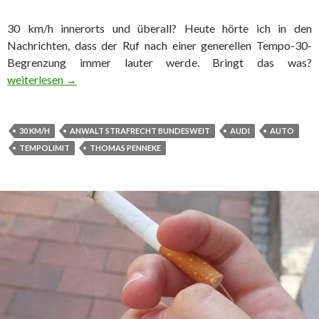
30 km/h innerorts und überall? Heute hörte ich in den
Nachrichten, dass der Ruf nach einer generellen Tempo-30-
Begrenzung immer lauter werde. Bringt das was?
30 km/h innerorts und überall?
weiterlesen
→
30 KM/H
ANWALT STRAFRECHT BUNDESWEIT
AUDI
AUTO
TEMPOLIMIT
THOMAS PENNEKE