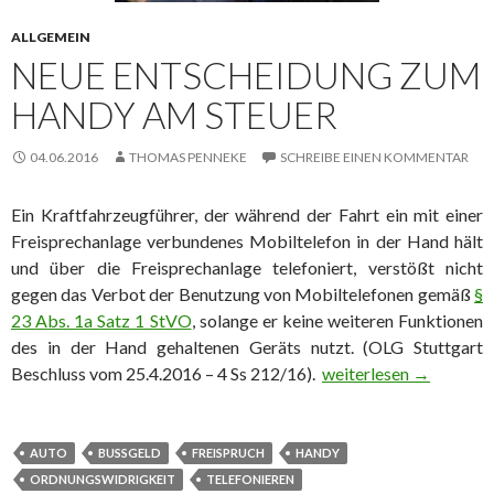
ALLGEMEIN
NEUE ENTSCHEIDUNG ZUM
HANDY AM STEUER
04.06.2016
THOMAS PENNEKE
SCHREIBE EINEN KOMMENTAR
Ein Kraftfahrzeugführer, der während der Fahrt ein mit einer
Freisprechanlage verbundenes Mobiltelefon in der Hand hält
und über die Freisprechanlage telefoniert, verstößt nicht
gegen das Verbot der Benutzung von Mobiltelefonen gemäß
§
23 Abs. 1a Satz 1 StVO
, solange er keine weiteren Funktionen
des in der Hand gehaltenen Geräts nutzt. (OLG Stuttgart
Beschluss vom 25.4.2016 – 4 Ss 212/16).
Neue Entscheidung zu
weiterlesen
→
AUTO
BUSSGELD
FREISPRUCH
HANDY
ORDNUNGSWIDRIGKEIT
TELEFONIEREN