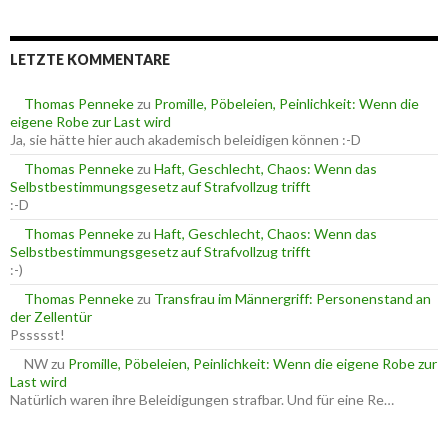
c
r
h
i
e
e
LETZTE KOMMENTARE
n
n
n
a
Thomas Penneke
zu
Promille, Pöbeleien, Peinlichkeit: Wenn die
c
eigene Robe zur Last wird
h
Ja, sie hätte hier auch akademisch beleidigen können :-D
:
Thomas Penneke
zu
Haft, Geschlecht, Chaos: Wenn das
Selbstbestimmungsgesetz auf Strafvollzug trifft
:-D
Thomas Penneke
zu
Haft, Geschlecht, Chaos: Wenn das
Selbstbestimmungsgesetz auf Strafvollzug trifft
:-)
Thomas Penneke
zu
Transfrau im Männergriff: Personenstand an
der Zellentür
Pssssst!
NW
zu
Promille, Pöbeleien, Peinlichkeit: Wenn die eigene Robe zur
Last wird
Natürlich waren ihre Beleidigungen strafbar. Und für eine Re…