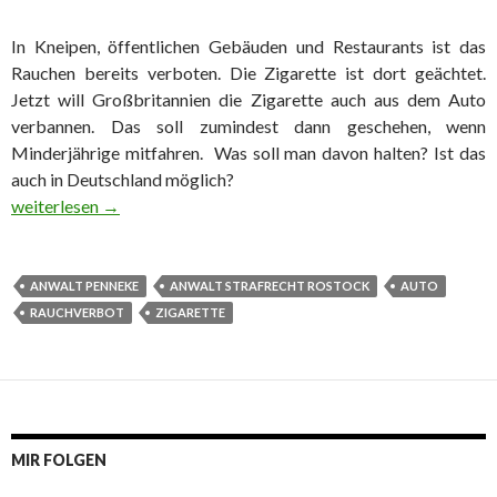
In Kneipen, öffentlichen Gebäuden und Restaurants ist das
Rauchen bereits verboten. Die Zigarette ist dort geächtet.
Jetzt will Großbritannien die Zigarette auch aus dem Auto
verbannen. Das soll zumindest dann geschehen, wenn
Minderjährige mitfahren. Was soll man davon halten? Ist das
auch in Deutschland möglich?
Rauchverbot im Auto?
weiterlesen
→
ANWALT PENNEKE
ANWALT STRAFRECHT ROSTOCK
AUTO
RAUCHVERBOT
ZIGARETTE
MIR FOLGEN