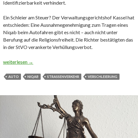
Identifizierbarkeit verhindert.
Ein Schleier am Steuer? Der Verwaltungsgerichtshof Kassel hat
entschieden: Eine Ausnahmegenehmigung zum Tragen eines
Niqab beim Autofahren gibt es nicht – auch nicht unter
Berufung auf die Religionsfreiheit. Die Richter bestätigten das
in der StVO verankerte Verhüllungsverbot.
🚗 Kein Niqab am Steuer
weiterlesen
→
AUTO
NIQAB
STRASSENVERKEHR
VERSCHLEIERUNG