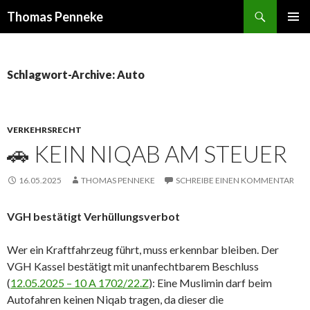
Suchen
Thomas Penneke
SPRINGE
PRIMÄR
ZUM
MENÜ
INHALT
Schlagwort-Archive: Auto
VERKEHRSRECHT
🚗 KEIN NIQAB AM STEUER
16.05.2025
THOMAS PENNEKE
SCHREIBE EINEN KOMMENTAR
VGH bestätigt Verhüllungsverbot
Wer ein Kraftfahrzeug führt, muss erkennbar bleiben. Der
VGH Kassel bestätigt mit unanfechtbarem Beschluss
(
12.05.2025 – 10 A 1702/22.Z
): Eine Muslimin darf beim
Autofahren keinen Niqab tragen, da dieser die