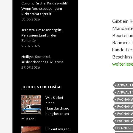
Corona, Kirche, Kindeswohl?
Wenn Rechtsbeugung am
Richteramt abprallt
03.08.2026
Gibt ein R
Mandanten
Transfrau im Männergriff:
Beurteilu
Personenstand an der
Zellentür
Rahmen sei
28.07.2026
handelt er
Beschluss
Heiliges Spektakel,
ausbrechendes Luxusross
Weitergab
weiterles
27.07.2026
ANWALT 
BELIEBTESTE BEITRÄGE
ANWALT 
Was Sie bei
FACHANW
einer
FACHANW
Hausdurchsuc
hung beachten
FACHANW
müssen
FACHANW
PENNEKE
Einkaufswagen