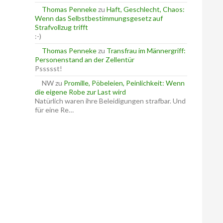
Thomas Penneke
zu
Haft, Geschlecht, Chaos:
Wenn das Selbstbestimmungsgesetz auf
Strafvollzug trifft
:-)
Thomas Penneke
zu
Transfrau im Männergriff:
Personenstand an der Zellentür
Pssssst!
NW
zu
Promille, Pöbeleien, Peinlichkeit: Wenn
die eigene Robe zur Last wird
Natürlich waren ihre Beleidigungen strafbar. Und
für eine Re…