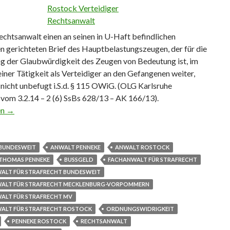
echtsanwalt einen an seinen in U-Haft befindlichen
 gerichteten Brief des Hauptbelastungszeugen, der für die
ng der Glaubwürdigkeit des Zeugen von Bedeutung ist, im
ner Tätigkeit als Verteidiger an den Gefangenen weiter,
 nicht unbefugt i.S.d. § 115 OWiG. (OLG Karlsruhe
 vom 3.2.14 – 2 (6) SsBs 628/13 – AK 166/13).
e von Unterlagen an inhaftierten Mandanten
en
→
BUNDESWEIT
ANWALT PENNEKE
ANWALT ROSTOCK
THOMAS PENNEKE
BUSSGELD
FACHANWALT FÜR STRAFRECHT
ALT FÜR STRAFRECHT BUNDESWEIT
ALT FÜR STRAFRECHT MECKLENBURG-VORPOMMERN
ALT FÜR STRAFRECHT MV
ALT FÜR STRAFRECHT ROSTOCK
ORDNUNGSWIDRIGKEIT
PENNEKE ROSTOCK
RECHTSANWALT