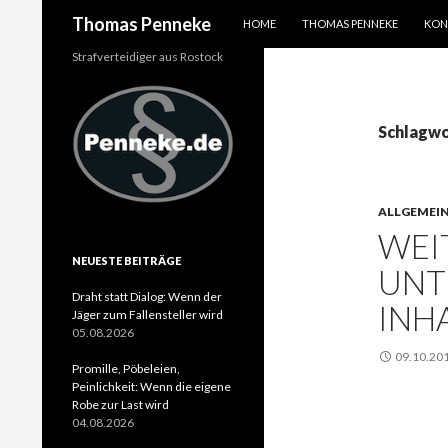
SPRINGE ZUM INHALT
Suchen
Thomas Penneke
HOME
THOMAS PENNEKE
KON
Strafverteidiger aus Rostock
Schlagwo
ALLGEMEI
WEI
NEUESTE BEITRÄGE
UNT
Draht statt Dialog: Wenn der
INH
Jäger zum Fallensteller wird
05.08.2026
09.10.20
Promille, Pöbeleien,
Peinlichkeit: Wenn die eigene
Robe zur Last wird
04.08.2026