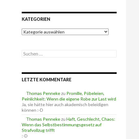
KATEGORIEN
K
a
t
e
S
g
u
o
c
r
h
i
e
e
LETZTE KOMMENTARE
n
n
n
a
Thomas Penneke
zu
Promille, Pöbeleien,
c
Peinlichkeit: Wenn die eigene Robe zur Last wird
h
Ja, sie hätte hier auch akademisch beleidigen
:
können :-D
Thomas Penneke
zu
Haft, Geschlecht, Chaos:
Wenn das Selbstbestimmungsgesetz auf
Strafvollzug trifft
:-D