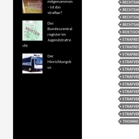
mitgenommen
RECHTSA
– Ist das
RECHTSA
strafbar?
RECHTSA
Das
RECHTSA
Bundeszentral
ROSTOCK
register im
STRAFRE
Jugendstrafre
cht
STRAFRE
STRAFRE
Der
Hinrichtungsb
STRAFVE
us
STRAFVE
STRAFVE
STRAFVE
STRAFVE
STRAFVE
STRAFVE
STRAFVE
THOMAS 