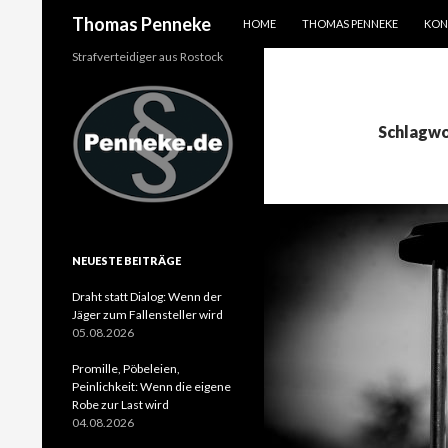
SPRINGE ZUM INHALT
Suchen
Thomas Penneke
HOME
THOMAS PENNEKE
KON
Strafverteidiger aus Rostock
Schlagwo
NEUESTE BEITRÄGE
Draht statt Dialog: Wenn der
Jäger zum Fallensteller wird
05.08.2026
Promille, Pöbeleien,
Peinlichkeit: Wenn die eigene
Robe zur Last wird
04.08.2026