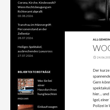
Corona, Kirche, Kindeswohl?
Wenn Rechtsbeugung am
Richteramt abprallt
03.08.2026
Transfrau im Männergriff:
Personenstand an der
Zellentür
28.07.2026
ALLGEMEI
WOC
Heiliges Spektakel,
ausbrechendes Luxusross
27.07.2026
24.06.20
Der kurze 
BELIEBTESTE BEITRÄGE
spannende
Was Sie bei
Gern könne
einer
spektakulä
Hausdurchsuc
hier… und
hung beachten
müssen
Igel, eine
Polizei in
Einkaufswagen