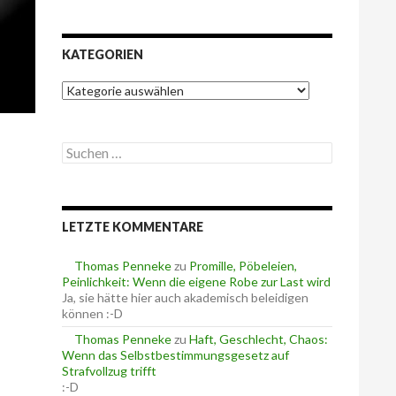
KATEGORIEN
K
a
t
e
S
g
u
o
c
r
h
i
e
e
LETZTE KOMMENTARE
n
n
n
a
Thomas Penneke
zu
Promille, Pöbeleien,
c
Peinlichkeit: Wenn die eigene Robe zur Last wird
h
Ja, sie hätte hier auch akademisch beleidigen
:
können :-D
Thomas Penneke
zu
Haft, Geschlecht, Chaos:
Wenn das Selbstbestimmungsgesetz auf
Strafvollzug trifft
:-D