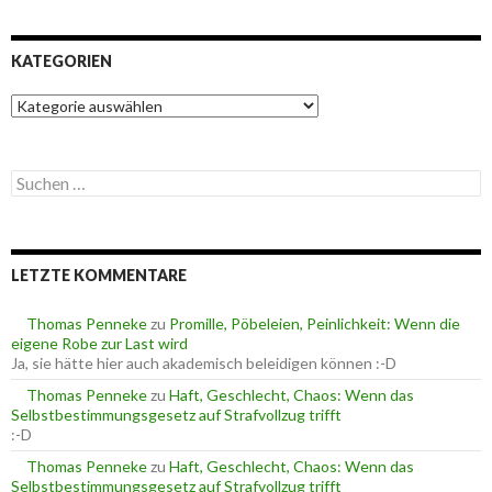
KATEGORIEN
K
a
t
e
S
g
u
o
c
r
h
i
e
e
LETZTE KOMMENTARE
n
n
n
a
Thomas Penneke
zu
Promille, Pöbeleien, Peinlichkeit: Wenn die
c
eigene Robe zur Last wird
h
Ja, sie hätte hier auch akademisch beleidigen können :-D
:
Thomas Penneke
zu
Haft, Geschlecht, Chaos: Wenn das
Selbstbestimmungsgesetz auf Strafvollzug trifft
:-D
Thomas Penneke
zu
Haft, Geschlecht, Chaos: Wenn das
Selbstbestimmungsgesetz auf Strafvollzug trifft