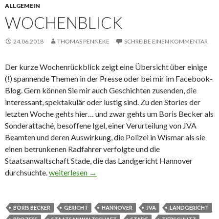
ALLGEMEIN
WOCHENBLICK
24.06.2018
THOMAS PENNEKE
SCHREIBE EINEN KOMMENTAR
Der kurze Wochenrückblick zeigt eine Übersicht über einige
(!) spannende Themen in der Presse oder bei mir im Facebook-
Blog. Gern können Sie mir auch Geschichten zusenden, die
interessant, spektakulär oder lustig sind. Zu den Stories der
letzten Woche gehts hier… und zwar gehts um Boris Becker als
Sonderattaché, besoffene Igel, einer Verurteilung von JVA
Beamten und deren Auswirkung, die Polizei in Wismar als sie
einen betrunkenen Radfahrer verfolgte und die
Staatsanwaltschaft Stade, die das Landgericht Hannover
durchsuchte.
Wochenblick
weiterlesen
→
BORIS BECKER
GERICHT
HANNOVER
JVA
LANDGERICHT