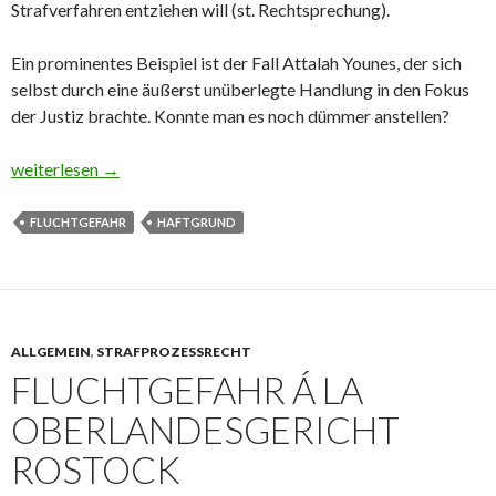
Strafverfahren entziehen will (st. Rechtsprechung).
Ein prominentes Beispiel ist der Fall Attalah Younes, der sich
selbst durch eine äußerst unüberlegte Handlung in den Fokus
der Justiz brachte. Konnte man es noch dümmer anstellen?
Fluchtgefahr: Ein Haftgrund mit vielen Gesichtern
weiterlesen
→
FLUCHTGEFAHR
HAFTGRUND
ALLGEMEIN
,
STRAFPROZESSRECHT
FLUCHTGEFAHR Á LA
OBERLANDESGERICHT
ROSTOCK