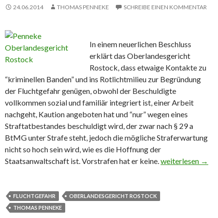
24.06.2014
THOMAS PENNEKE
SCHREIBE EINEN KOMMENTAR
In einem neuerlichen Beschluss
erklärt das Oberlandesgericht
Rostock, dass etwaige Kontakte zu
“kriminellen Banden” und ins Rotlichtmilieu zur Begründung
der Fluchtgefahr genügen, obwohl der Beschuldigte
vollkommen sozial und familiär integriert ist, einer Arbeit
nachgeht, Kaution angeboten hat und “nur” wegen eines
Straftatbestandes beschuldigt wird, der zwar nach § 29 a
BtMG unter Strafe steht, jedoch die mögliche Straferwartung
nicht so hoch sein wird, wie es die Hoffnung der
Staatsanwaltschaft ist. Vorstrafen hat er keine.
Fluchtgefahr á l
weiterlesen
→
FLUCHTGEFAHR
OBERLANDESGERICHT ROSTOCK
THOMAS PENNEKE