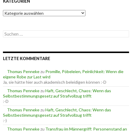
KATEGORIEN
K
a
t
e
S
g
u
o
c
r
h
i
e
e
LETZTE KOMMENTARE
n
n
n
a
Thomas Penneke
zu
Promille, Pöbeleien, Peinlichkeit: Wenn die
c
eigene Robe zur Last wird
h
Ja, sie hätte hier auch akademisch beleidigen können :-D
:
Thomas Penneke
zu
Haft, Geschlecht, Chaos: Wenn das
Selbstbestimmungsgesetz auf Strafvollzug trifft
:-D
Thomas Penneke
zu
Haft, Geschlecht, Chaos: Wenn das
Selbstbestimmungsgesetz auf Strafvollzug trifft
:-)
Thomas Penneke
zu
Transfrau im Männergriff: Personenstand an