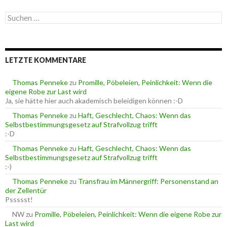
e
S
g
u
o
c
r
h
i
e
e
LETZTE KOMMENTARE
n
n
n
a
Thomas Penneke
zu
Promille, Pöbeleien, Peinlichkeit: Wenn die
c
eigene Robe zur Last wird
h
Ja, sie hätte hier auch akademisch beleidigen können :-D
:
Thomas Penneke
zu
Haft, Geschlecht, Chaos: Wenn das
Selbstbestimmungsgesetz auf Strafvollzug trifft
:-D
Thomas Penneke
zu
Haft, Geschlecht, Chaos: Wenn das
Selbstbestimmungsgesetz auf Strafvollzug trifft
:-)
Thomas Penneke
zu
Transfrau im Männergriff: Personenstand an
der Zellentür
Pssssst!
NW
zu
Promille, Pöbeleien, Peinlichkeit: Wenn die eigene Robe zur
Last wird