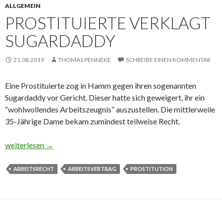
ALLGEMEIN
PROSTITUIERTE VERKLAGT
SUGARDADDY
21.08.2019
THOMAS PENNEKE
SCHREIBE EINEN KOMMENTAR
Eine Prostituierte zog in Hamm gegen ihren sogenannten
Sugardaddy vor Gericht. Dieser hatte sich geweigert, ihr ein
“wohlwollendes Arbeitszeugnis” auszustellen. Die mittlerweile
35-Jährige Dame bekam zumindest teilweise Recht.
Prostituierte verklagt Sugardaddy
weiterlesen
→
ARBEITSRECHT
ARBEITSVERTRAG
PROSTITUTION