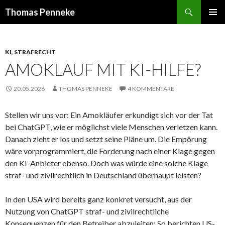
Suchen
Thomas Penneke
SPRINGE
PRIMÄR
ZUM
MENÜ
INHALT
KI
,
STRAFRECHT
AMOKLAUF MIT KI-HILFE?
20.05.2026
THOMAS PENNEKE
4 KOMMENTARE
Stellen wir uns vor: Ein Amokläufer erkundigt sich vor der Tat
bei ChatGPT, wie er möglichst viele Menschen verletzen kann.
Danach zieht er los und setzt seine Pläne um. Die Empörung
wäre vorprogrammiert, die Forderung nach einer Klage gegen
den KI-Anbieter ebenso. Doch was würde eine solche Klage
straf- und zivilrechtlich in Deutschland überhaupt leisten?
In den USA wird bereits ganz konkret versucht, aus der
Nutzung von ChatGPT straf- und zivilrechtliche
Konsequenzen für den Betreiber abzuleiten: So berichten US-