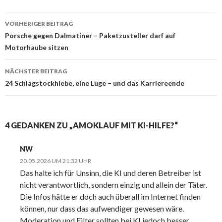
VORHERIGER BEITRAG
Beitrags-
Porsche gegen Dalmatiner – Paketzusteller darf auf
Motorhaube sitzen
Navigation
NÄCHSTER BEITRAG
24 Schlagstockhiebe, eine Lüge – und das Karriereende
4 GEDANKEN ZU „AMOKLAUF MIT KI-HILFE?“
NW
20.05.2026 UM 21:32 UHR
Das halte ich für Unsinn, die KI und deren Betreiber ist
nicht verantwortlich, sondern einzig und allein der Täter.
Die Infos hätte er doch auch überall im Internet finden
können, nur dass das aufwendiger gewesen wäre.
Moderation und Filter sollten bei KI jedoch besser