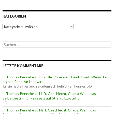
KATEGORIEN
K
a
t
e
S
g
u
o
c
r
h
i
e
e
LETZTE KOMMENTARE
n
n
n
a
Thomas Penneke
zu
Promille, Pöbeleien, Peinlichkeit: Wenn die
c
eigene Robe zur Last wird
h
Ja, sie hätte hier auch akademisch beleidigen können :-D
:
Thomas Penneke
zu
Haft, Geschlecht, Chaos: Wenn das
Selbstbestimmungsgesetz auf Strafvollzug trifft
:-D
Thomas Penneke
zu
Haft, Geschlecht, Chaos: Wenn das