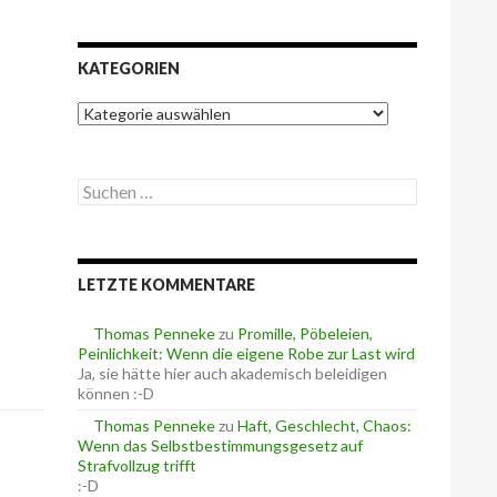
KATEGORIEN
K
a
t
e
S
g
u
o
c
r
h
i
e
e
LETZTE KOMMENTARE
n
n
n
a
Thomas Penneke
zu
Promille, Pöbeleien,
c
Peinlichkeit: Wenn die eigene Robe zur Last wird
h
Ja, sie hätte hier auch akademisch beleidigen
:
können :-D
Thomas Penneke
zu
Haft, Geschlecht, Chaos:
Wenn das Selbstbestimmungsgesetz auf
Strafvollzug trifft
:-D