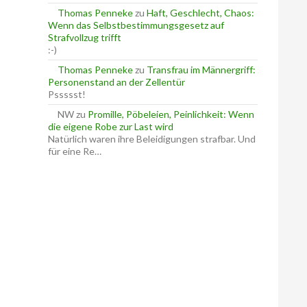
Thomas Penneke
zu
Haft, Geschlecht, Chaos:
Wenn das Selbstbestimmungsgesetz auf
Strafvollzug trifft
:-)
Thomas Penneke
zu
Transfrau im Männergriff:
Personenstand an der Zellentür
Pssssst!
NW
zu
Promille, Pöbeleien, Peinlichkeit: Wenn
die eigene Robe zur Last wird
Natürlich waren ihre Beleidigungen strafbar. Und
für eine Re…