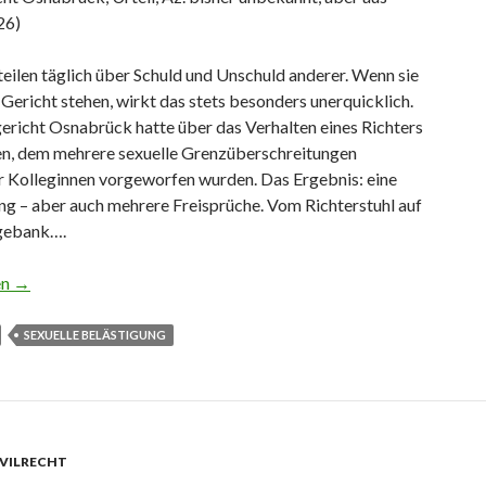
26)
teilen täglich über Schuld und Unschuld anderer. Wenn sie
 Gericht stehen, wirkt das stets besonders unerquicklich.
ericht Osnabrück hatte über das Verhalten eines Richters
en, dem mehrere sexuelle Grenzüberschreitungen
 Kolleginnen vorgeworfen wurden. Das Ergebnis: eine
ng – aber auch mehrere Freisprüche. Vom Richterstuhl auf
gebank….
äher als das Hirn
en
→
SEXUELLE BELÄSTIGUNG
IVILRECHT