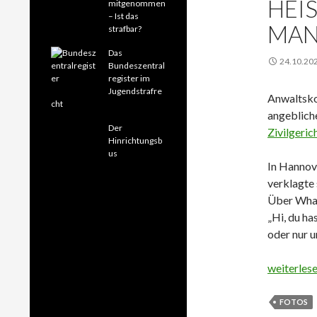
HEIS
mitgenommen
– Ist das
AND
strafbar?
Das
24.10.20
Bundeszentral
register im
Jugendstrafre
Anwaltsko
cht
angebliche
Der
Zivilgeric
Hinrichtungsb
us
In Hannove
verklagte 
Über What
„Hi, du ha
oder nur u
Heiße Fot
weiterles
FOTOS