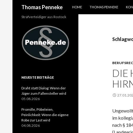
SPRINGE ZUM INHALT
Suchen
Thomas Penneke
HOME
THOMAS PENNEKE
KON
Strafverteidiger aus Rostock
Schlagwo
BERUFSRE
DIE
NEUESTE BEITRÄGE
HIR
Draht statt Dialog: Wenn der
Jäger zum Fallensteller wird
27.01.20
05.08.2026
Promille, Pöbeleien,
Ungewollt
Peinlichkeit: Wenn die eigene
im kollegi
Robe zur Last wird
nach § 184
04.08.2026
(Landgeric