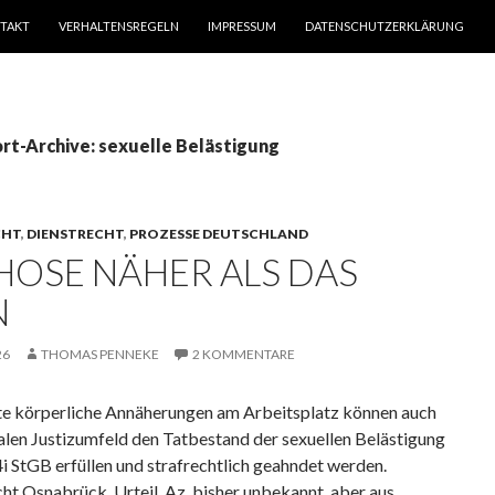
TAKT
VERHALTENSREGELN
IMPRESSUM
DATENSCHUTZERKLÄRUNG
rt-Archive: sexuelle Belästigung
CHT
,
DIENSTRECHT
,
PROZESSE DEUTSCHLAND
 HOSE NÄHER ALS DAS
N
26
THOMAS PENNEKE
2 KOMMENTARE
e körperliche Annäherungen am Arbeitsplatz können auch
alen Justizumfeld den Tatbestand der sexuellen Belästigung
i StGB erfüllen und strafrechtlich geahndet werden.
ht Osnabrück, Urteil, Az. bisher unbekannt, aber aus