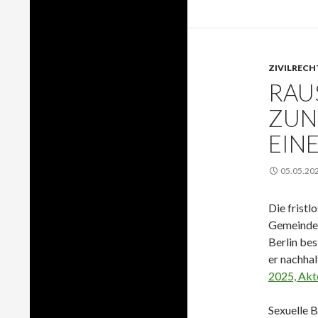
ZIVILRECH
RAU
ZUN
EIN
05.05.20
Die fristl
Gemeinde 
Berlin bes
er nachhal
2025, Akt
Sexuelle B