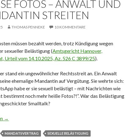
SE FOTOS – ANWALT UND M
ANTIN STREITEN
25
THOMAS PENNEKE
10 KOMMENTARE
sten müssen bezahlt werden, trotz Kündigung wegen
r sexueller Belästigung (
Amtsgericht Hannover,
ht, Urteil vom 14.10.2025, Az. 526 C 3899/25
).
r stand ein ungewöhnlicher Rechtsstreit an. Ein Anwalt
seine ehemalige Mandantin auf Vergütung. Sie wehrte sich:
sApp habe er sie sexuell belästigt – mit Nachrichten wie
st bestimmt noch mehr heiße Fotos?!“. War das Belästigung
ngeschickter Smalltalk?
os – Anwalt und Mandantin streiten
en
→
MANDATSVERTRAG
SEXUELLE BELÄSTIGUNG