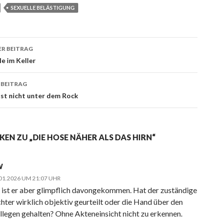
SEXUELLE BELÄSTIGUNG
R BEITRAG
ags-
le im Keller
ation
 BEITRAG
st nicht unter dem Rock
KEN ZU „DIE HOSE NÄHER ALS DAS HIRN“
W
01.2026 UM 21:07 UHR
 ist er aber glimpflich davongekommen. Hat der zuständige
chter wirklich objektiv geurteilt oder die Hand über den
llegen gehalten? Ohne Akteneinsicht nicht zu erkennen.