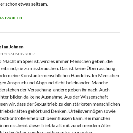
er schon etwas seltsam.
ANTWORTEN
efan Johnen
01.2026 UM 0:28 UHR
 Macht im Spiel ist, wird es immer Menschen geben, die
reit sind, sie zu missbrauchen. Das ist keine Überraschung,
ndern eine Konstante menschlichen Handelns. Im Menschen
egen Anspruch und Abgrund dicht beieinander. Manche
derstehen der Versuchung, andere geben ihr nach. Auch
chter bilden da keine Ausnahme. Aus der Wissenschaft
ssen wir, dass der Sexualtrieb zu den stärksten menschlichen
triebskräften gehört und Denken, Urteilsvermögen sowie
lbstkontrolle erheblich beeinflussen kann. Bei manchen
nnern scheint diese Triebkraft mit zunehmendem Alter
cht schwächer, sondern enthemmter zu werden.