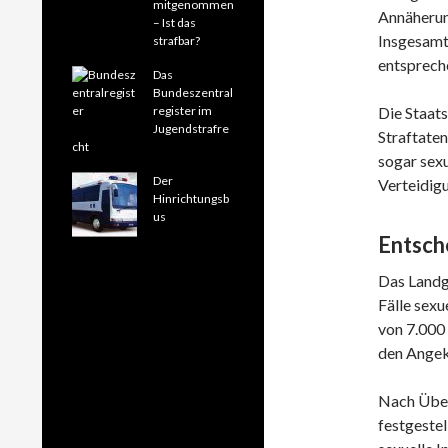
mitgenommen
Annäherun
– Ist das
Insgesamt 
strafbar?
entsprech
Das
Bundeszentral
register im
Die Staat
Jugendstrafre
Straftaten
cht
sogar sexu
Der
Verteidigu
Hinrichtungsb
us
Entsch
Das Landg
Fälle sexu
von 7.000 
den Angekl
Nach Über
festgestel