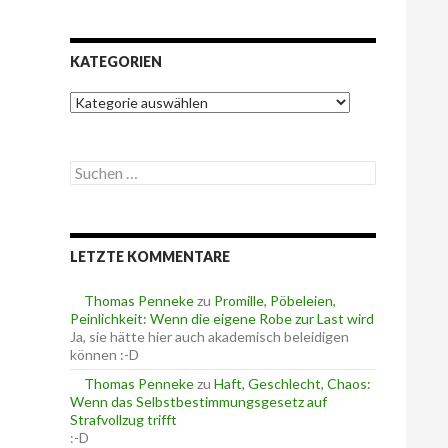
KATEGORIEN
K
a
t
e
S
g
u
o
c
r
h
i
e
e
LETZTE KOMMENTARE
n
n
n
a
Thomas Penneke
zu
Promille, Pöbeleien,
c
Peinlichkeit: Wenn die eigene Robe zur Last wird
h
Ja, sie hätte hier auch akademisch beleidigen
:
können :-D
Thomas Penneke
zu
Haft, Geschlecht, Chaos:
Wenn das Selbstbestimmungsgesetz auf
Strafvollzug trifft
:-D