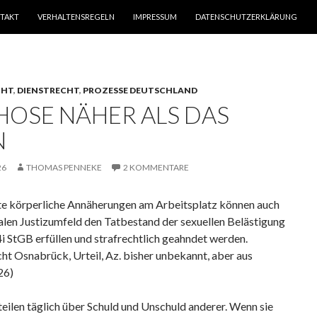
TAKT
VERHALTENSREGELN
IMPRESSUM
DATENSCHUTZERKLÄRUNG
CHT
,
DIENSTRECHT
,
PROZESSE DEUTSCHLAND
 HOSE NÄHER ALS DAS
N
26
THOMAS PENNEKE
2 KOMMENTARE
e körperliche Annäherungen am Arbeitsplatz können auch
alen Justizumfeld den Tatbestand der sexuellen Belästigung
i StGB erfüllen und strafrechtlich geahndet werden.
ht Osnabrück, Urteil, Az. bisher unbekannt, aber aus
26)
teilen täglich über Schuld und Unschuld anderer. Wenn sie