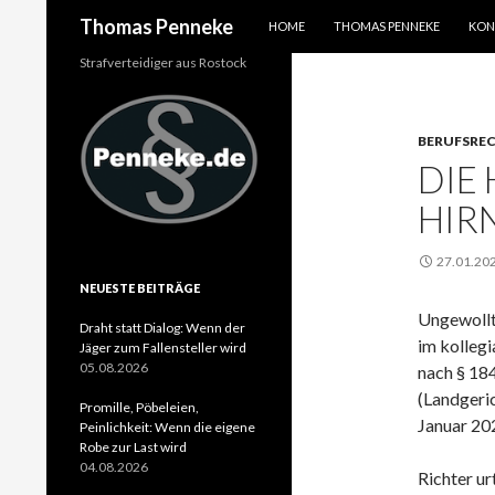
SPRINGE ZUM INHALT
Suchen
Thomas Penneke
HOME
THOMAS PENNEKE
KON
Strafverteidiger aus Rostock
BERUFSRE
DIE
HIR
27.01.20
NEUESTE BEITRÄGE
Ungewollt
Draht statt Dialog: Wenn der
im kollegi
Jäger zum Fallensteller wird
05.08.2026
nach § 184
(Landgeric
Promille, Pöbeleien,
Januar 20
Peinlichkeit: Wenn die eigene
Robe zur Last wird
04.08.2026
Richter ur