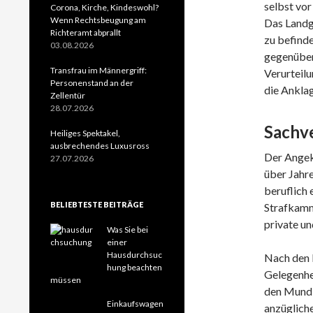
selbst vor
Corona, Kirche, Kindeswohl?
Wenn Rechtsbeugung am
Das Landg
Richteramt abprallt
zu befind
03.08.2026
gegenüber
Transfrau im Männergriff:
Verurteilu
Personenstand an der
die Ankla
Zellentür
28.07.2026
Sachv
Heiliges Spektakel,
ausbrechendes Luxusross
Der Angekl
27.07.2026
über Jahre
beruflich 
BELIEBTESTE BEITRÄGE
Strafkamme
private u
Was Sie bei
einer
Hausdurchsuc
Nach den F
hung beachten
Gelegenhei
müssen
den Mund 
Einkaufswagen
anzügliche