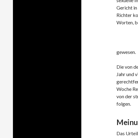
sexuelle I
Gericht i
Richter k
Worten, be
gewesen.
Die von de
Jahr und v
gerechtfer
Woche Rev
von der st
folgen.
Meinu
Das Urteil