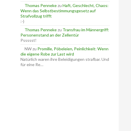
Thomas Penneke
zu
Haft, Geschlecht, Chaos:
Wenn das Selbstbestimmungsgesetz auf
Strafvollzug trifft
:-)
Thomas Penneke
zu
Transfrau im Männergriff:
Personenstand an der Zellentür
Pssssst!
NW
zu
Promille, Pöbeleien, Peinlichkeit: Wenn
die eigene Robe zur Last wird
Natürlich waren ihre Beleidigungen strafbar. Und
für eine Re…