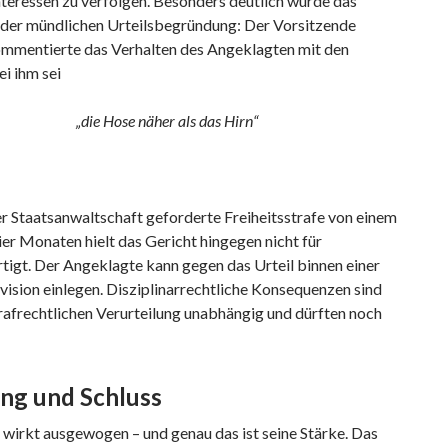
nteressen zu verfolgen. Besonders deutlich wurde das
n der mündlichen Urteilsbegründung: Der Vorsitzende
ommentierte das Verhalten des Angeklagten mit den
i ihm sei
„die Hose näher als das Hirn“
r Staatsanwaltschaft geforderte Freiheitsstrafe von einem
ier Monaten hielt das Gericht hingegen nicht für
tigt. Der Angeklagte kann gegen das Urteil binnen einer
ision einlegen. Disziplinarrechtliche Konsequenzen sind
rafrechtlichen Verurteilung unabhängig und dürften noch
ng und Schluss
 wirkt ausgewogen – und genau das ist seine Stärke. Das