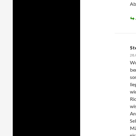
Ab
St
28.
Wo
be
so
li
wi
Ri
wi
An
Se
Mä
ni