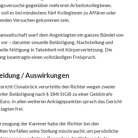
gsversuche gegenüber mehreren Arbeitskolleginnen.
soll es bei mindestens fünf Kolleginnen zu Affären oder
enden Versuchen gekommen sein.
sanwaltschaft warf dem Angeklagten ein ganzes Bündel von
 vor – darunter sexuelle Belästigung, Nachstellung und
elle Nötigung in Tateinheit mit Körperverletzung. Die
ng beantragte einen vollständigen Freispruch.
eidung / Auswirkungen
ericht Osnabrück verurteilte den Richter wegen zweier
eller Belästigung nach § 184i StGB zu einer Geldstrafe
Euro. In allen weiteren Anklagepunkten sprach das Gericht
agten frei.
zeugung der Kammer habe der Richter bei den
lten Vorfällen seine Stellung missbraucht, um persönliche