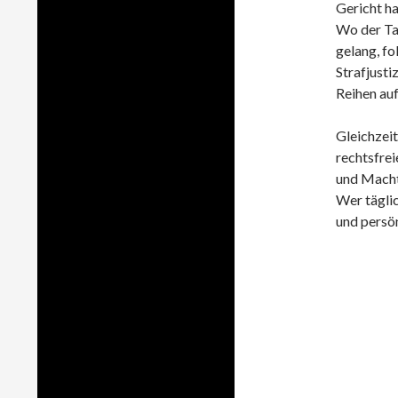
Gericht ha
Wo der Tat
gelang, fo
Strafjusti
Reihen auf
Gleichzeit
rechtsfrei
und Macht
Wer täglic
und persön