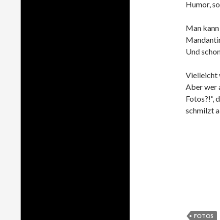
Humor, so
Man kann 
Mandantinn
Und schon 
Vielleicht
Aber wer 
Fotos?!“, 
schmilzt a
FOTOS