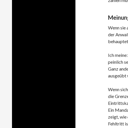
zahlen mü
Meinung
Wenn sie a
der Anwalt
behauptete
Ich meine:
peinlich s
Ganz ander
ausgeübt w
Wenn sich 
die Grenze
Eintrittsk
Ein Mandat
zeigt, wie
Fehltritt 