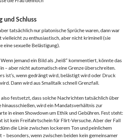
sse die Frau dennoch
 und Schluss
ber tatsächlich nur platonische Sprüche waren, dann war
 vielleicht zu enthusiastisch, aber nicht kriminell (sie
 eine sexuelle Belästigung).
 Wenn jemand ein Bild als „heiß“ kommentiert, könnte das
ein – aber nicht automatisch eine Grenze überschreiten.
s ist’s, wenn gedrängt wird, belästigt wird oder Druck
ird. Dann wird aus Smalltalk schnell Grenzfall.
also festsetzt, dass solche Nachrichten tatsächlich über
 hinausschießen, wird ein Mandatsverhältnis zur
arte in einen Showdown um Ethik und Gebühren. Fest steht:
 ist kein Freifahrtschein für Flirt-Versuche. Aber der Fall
 dünn die Linie zwischen lockerem Ton und peinlichem
ist – besonders, wenn zwischen beiden kein gemeinsamer