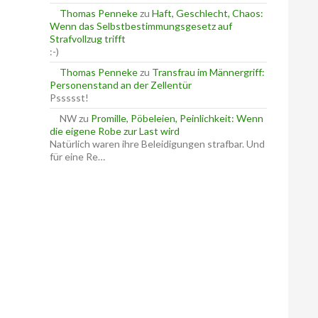
Thomas Penneke
zu
Haft, Geschlecht, Chaos:
Wenn das Selbstbestimmungsgesetz auf
Strafvollzug trifft
:-)
Thomas Penneke
zu
Transfrau im Männergriff:
Personenstand an der Zellentür
Pssssst!
NW
zu
Promille, Pöbeleien, Peinlichkeit: Wenn
die eigene Robe zur Last wird
Natürlich waren ihre Beleidigungen strafbar. Und
für eine Re…