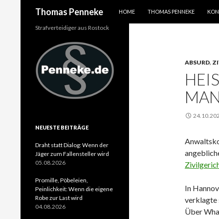
SPRINGE ZUM INHALT
Suchen
Thomas Penneke
HOME
THOMAS PENNEKE
KON
Strafverteidiger aus Rostock
ABSURD
,
Z
HEIS
AND
24.10.20
NEUESTE BEITRÄGE
Anwaltsko
Draht statt Dialog: Wenn der
angebliche
Jäger zum Fallensteller wird
05.08.2026
Zivilgeric
Promille, Pöbeleien,
In Hannove
Peinlichkeit: Wenn die eigene
Robe zur Last wird
verklagte 
04.08.2026
Über What