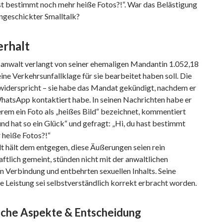
st bestimmt noch mehr heiße Fotos?!“. War das Belästigung
ngeschickter Smalltalk?
erhalt
sanwalt verlangt von seiner ehemaligen Mandantin 1.052,18
 eine Verkehrsunfallklage für sie bearbeitet haben soll. Die
widerspricht – sie habe das Mandat gekündigt, nachdem er
WhatsApp kontaktiert habe. In seinen Nachrichten habe er
rem ein Foto als „heißes Bild“ bezeichnet, kommentiert
nd hat so ein Glück“ und gefragt: „Hi, du hast bestimmt
 heiße Fotos?!“
t hält dem entgegen, diese Äußerungen seien rein
ftlich gemeint, stünden nicht mit der anwaltlichen
in Verbindung und entbehrten sexuellen Inhalts. Seine
e Leistung sei selbstverständlich korrekt erbracht worden.
iche Aspekte & Entscheidung