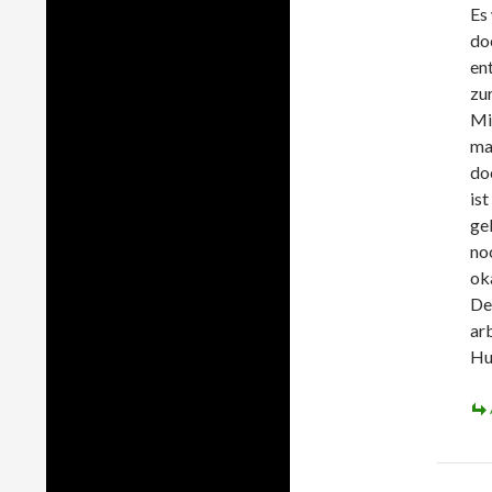
Es
do
en
zu
Mi
ma
do
ist
ge
no
ok
De
arb
Hu