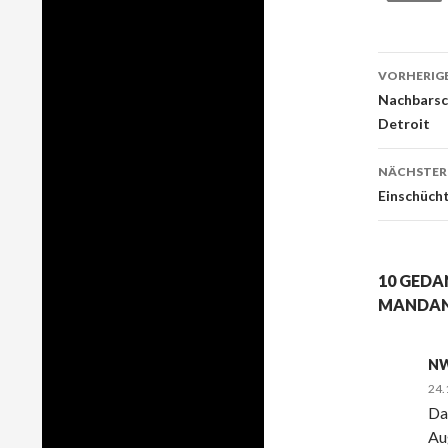
VORHERIGE
Beitr
Nachbarsch
Detroit
Navig
NÄCHSTER
Einschücht
10 GEDA
ANDANT
N
24.
Da
Au