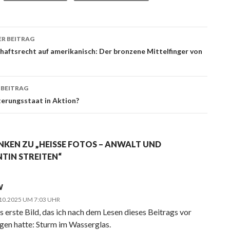
R BEITRAG
ags-
aftsrecht auf amerikanisch: Der bronzene Mittelfinger von
ation
 BEITRAG
erungsstaat in Aktion?
NKEN ZU „HEISSE FOTOS – ANWALT UND M
IN STREITEN“
W
10.2025 UM 7:03 UHR
s erste Bild, das ich nach dem Lesen dieses Beitrags vor
gen hatte: Sturm im Wasserglas.