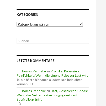
KATEGORIEN
K
a
t
e
S
g
u
o
c
r
h
i
e
e
LETZTE KOMMENTARE
n
n
n
a
Thomas Penneke
zu
Promille, Pöbeleien,
c
Peinlichkeit: Wenn die eigene Robe zur Last wird
h
Ja, sie hätte hier auch akademisch beleidigen
:
können :-D
Thomas Penneke
zu
Haft, Geschlecht, Chaos:
Wenn das Selbstbestimmungsgesetz auf
Strafvollzug trifft
:-D