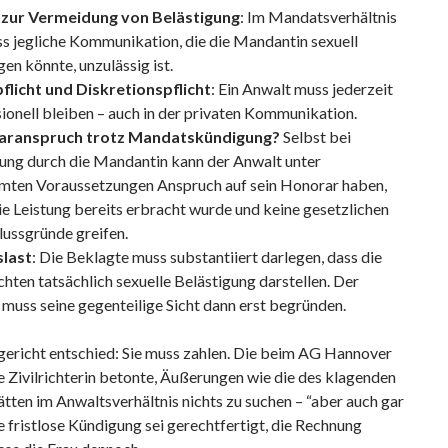
t zur Vermeidung von Belästigung
: Im Mandatsverhältnis
ass jegliche Kommunikation, die die Mandantin sexuell
gen könnte, unzulässig ist.
flicht und Diskretionspflicht
: Ein Anwalt muss jederzeit
ionell bleiben – auch in der privaten Kommunikation.
aranspruch trotz Mandatskündigung?
Selbst bei
ung durch die Mandantin kann der Anwalt unter
mten Voraussetzungen Anspruch auf sein Honorar haben,
e Leistung bereits erbracht wurde und keine gesetzlichen
ussgründe greifen.
last
: Die Beklagte muss substantiiert darlegen, dass die
hten tatsächlich sexuelle Belästigung darstellen. Der
muss seine gegenteilige Sicht dann erst begründen.
ericht entschied: Sie muss zahlen. Die beim AG Hannover
 Zivilrichterin betonte, Äußerungen wie die des klagenden
tten im Anwaltsverhältnis nichts zu suchen – “aber auch gar
ie fristlose Kündigung sei gerechtfertigt, die Rechnung