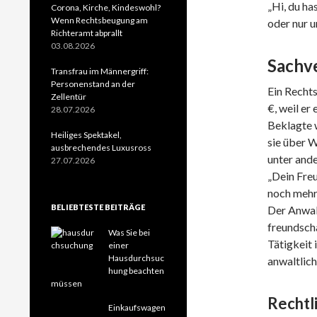
„Hi, du ha
Corona, Kirche, Kindeswohl?
Wenn Rechtsbeugung am
oder nur u
Richteramt abprallt
03.08.2026
Sachv
Transfrau im Männergriff:
Personenstand an der
Ein Recht
Zellentür
€, weil er
28.07.2026
Beklagte 
Heiliges Spektakel,
sie über 
ausbrechendes Luxusross
unter ande
27.07.2026
„Dein Freu
noch mehr
BELIEBTESTE BEITRÄGE
Der Anwal
freundscha
Was Sie bei
Tätigkeit 
einer
Hausdurchsuc
anwaltlich
hung beachten
müssen
Rechtl
Einkaufswagen