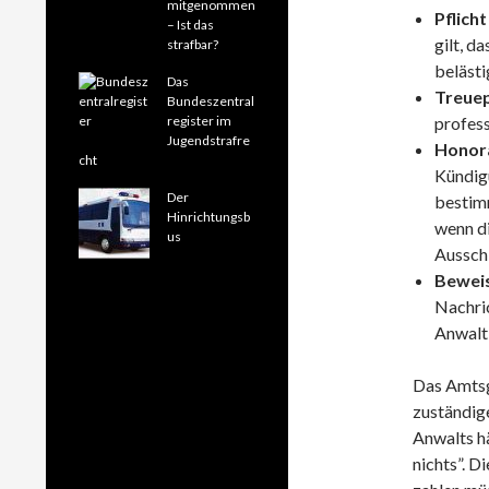
mitgenommen
Pflich
– Ist das
gilt, d
strafbar?
belästi
Das
Treuep
Bundeszentral
register im
profess
Jugendstrafre
Honor
cht
Kündig
Der
bestim
Hinrichtungsb
wenn di
us
Ausschl
Beweis
Nachric
Anwalt 
Das Amtsg
zuständige
Anwalts hä
nichts”. D