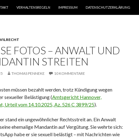
TAKT
VERHALTENSREGELN
IMPRESSUM
DATENSCHUTZERKLÄRUNG
IVILRECHT
SE FOTOS – ANWALT UND M
ANTIN STREITEN
25
THOMAS PENNEKE
10 KOMMENTARE
sten müssen bezahlt werden, trotz Kündigung wegen
r sexueller Belästigung (
Amtsgericht Hannover,
ht, Urteil vom 14.10.2025, Az. 526 C 3899/25
).
r stand ein ungewöhnlicher Rechtsstreit an. Ein Anwalt
seine ehemalige Mandantin auf Vergütung. Sie wehrte sich:
sApp habe er sie sexuell belästigt – mit Nachrichten wie