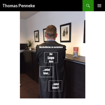
Suchen
Thomas Penneke
SPRINGE
PRIMÄR
ZUM
MENÜ
INHALT