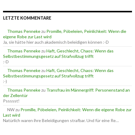
c
r
h
i
e
e
LETZTE KOMMENTARE
n
n
n
a
Thomas Penneke
zu
Promille, Pöbeleien, Peinlichkeit: Wenn die
c
eigene Robe zur Last wird
h
Ja, sie hätte hier auch akademisch beleidigen können :-D
:
Thomas Penneke
zu
Haft, Geschlecht, Chaos: Wenn das
Selbstbestimmungsgesetz auf Strafvollzug trifft
:-D
Thomas Penneke
zu
Haft, Geschlecht, Chaos: Wenn das
Selbstbestimmungsgesetz auf Strafvollzug trifft
:-)
Thomas Penneke
zu
Transfrau im Männergriff: Personenstand an
der Zellentür
Pssssst!
NW
zu
Promille, Pöbeleien, Peinlichkeit: Wenn die eigene Robe zur
Last wird
Natürlich waren ihre Beleidigungen strafbar. Und für eine Re…