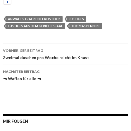
ANWALT STRAFRECHT ROSTOCK
LUSTIGES
LUSTIGES AUS DEM GERICHTSSAAL
THOMAS PENNEKE
VORHERIGER BEITRAG
Beitrags-
Zweimal duschen pro Woche reicht im Knast
Navigation
NÄCHSTER BEITRAG
🔫 Waffen für alle 🔫
MIR FOLGEN