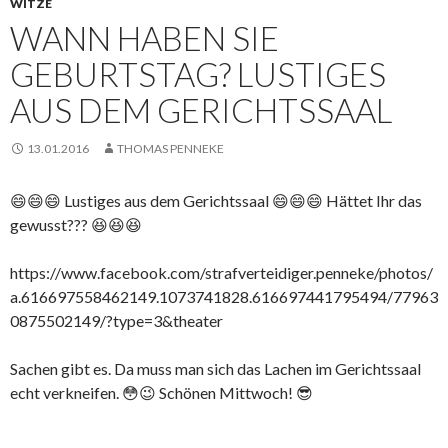
WITZE
WANN HABEN SIE
GEBURTSTAG? LUSTIGES
AUS DEM GERICHTSSAAL
13.01.2016
THOMAS PENNEKE
😄😄😄 Lustiges aus dem Gerichtssaal 😄😄😄 Hättet Ihr das
gewusst??? 😆😆😆
https://www.facebook.com/strafverteidiger.penneke/photos/
a.616697558462149.1073741828.616697441795494/77963
0875502149/?type=3&theater
Sachen gibt es. Da muss man sich das Lachen im Gerichtssaal
echt verkneifen. 😳😉 Schönen Mittwoch! 😎