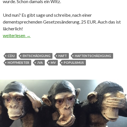
wurde. Schon damals ein Witz.
Und nun?
Es gibt sage und schreibe, nach einer
dementsprechenden Gesetzesänderung, 25 EUR. Auch das ist
lächerlich!
Auf ein Wort Frau Hoffmeister: Haftentschädigung
weiterlesen
→
CDU
ENTSCHÄDIGUNG
HAFT
HAFTENTSCHÄDIGUNG
HOFFMEISTER
JVA
MV
POPULISMUS