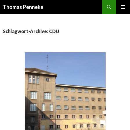
Suchen
Thomas Penneke
SPRINGE
PRIMÄR
ZUM
MENÜ
INHALT
Schlagwort-Archive: CDU