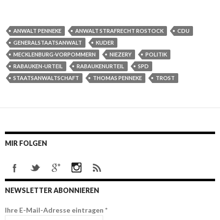
ANWALT PENNEKE
ANWALT STRAFRECHT ROSTOCK
CDU
GENERALSTAATSANWALT
KUDER
MECKLENBURG-VORPOMMERN
NIEZERY
POLITIK
RABAUKEN-URTEIL
RABAUKENURTEIL
SPD
STAATSANWALTSCHAFT
THOMAS PENNEKE
TROST
MIR FOLGEN
NEWSLETTER ABONNIEREN
Ihre E-Mail-Adresse eintragen
*