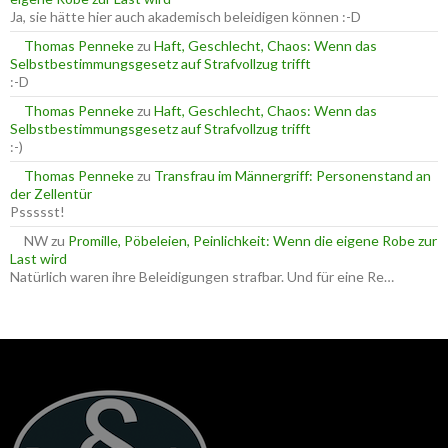
h
Ja, sie hätte hier auch akademisch beleidigen können :-D
:
Thomas Penneke
zu
Haft, Geschlecht, Chaos: Wenn das
Selbstbestimmungsgesetz auf Strafvollzug trifft
:-D
Thomas Penneke
zu
Haft, Geschlecht, Chaos: Wenn das
Selbstbestimmungsgesetz auf Strafvollzug trifft
:-)
Thomas Penneke
zu
Transfrau im Männergriff: Personenstand an
der Zellentür
Pssssst!
NW
zu
Promille, Pöbeleien, Peinlichkeit: Wenn die eigene Robe zur
Last wird
Natürlich waren ihre Beleidigungen strafbar. Und für eine Re…