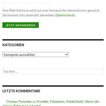
Ihre Mail-Adresse wird nur zum Versand des Newsletters genutzt.
Sie können sich jederzeit abmelden.
Datenschutz
.
KATEGORIEN
K
a
t
e
S
g
u
o
c
r
h
i
e
e
LETZTE KOMMENTARE
n
n
n
a
Thomas Penneke
zu
Promille, Pöbeleien, Peinlichkeit: Wenn die
c
eigene Robe zur Last wird