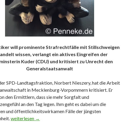
iker will prominente Strafrechtfälle mit Stillschweigen
andelt wissen, verlangt ein aktives Eingreifen der
minsterin Kuder (CDU) und kritisiert zu Unrecht den
Generalstaatsanwalt
der SPD-Landtagsfraktion, Norbert Nieszery, hat die Arbeit
sanwaltschaft in Mecklenburg-Vorpommern kritisiert. Er
on den Ermittlern, dass sie mehr Sorgfalt und
zengefühl an den Tag legen. Ihm geht es dabei um die
en und öffentlichkeitswirkamen Fälle der jüngsten
heit.
Staatsanwaltschaft wird von der Politik angegriffen
weiterlesen
→