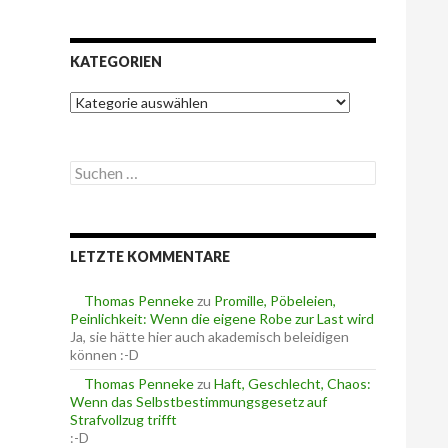
KATEGORIEN
K
a
t
e
S
g
u
o
c
r
h
i
e
e
LETZTE KOMMENTARE
n
n
n
a
Thomas Penneke
zu
Promille, Pöbeleien,
c
Peinlichkeit: Wenn die eigene Robe zur Last wird
h
Ja, sie hätte hier auch akademisch beleidigen
:
können :-D
Thomas Penneke
zu
Haft, Geschlecht, Chaos:
Wenn das Selbstbestimmungsgesetz auf
Strafvollzug trifft
:-D