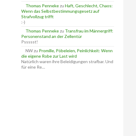
Thomas Penneke
zu
Haft, Geschlecht, Chaos:
Wenn das Selbstbestimmungsgesetz auf
Strafvollzug trifft
:-)
Thomas Penneke
zu
Transfrau im Männergriff:
Personenstand an der Zellentür
Pssssst!
NW
zu
Promille, Pöbeleien, Peinlichkeit: Wenn
die eigene Robe zur Last wird
Natürlich waren ihre Beleidigungen strafbar. Und
für eine Re…