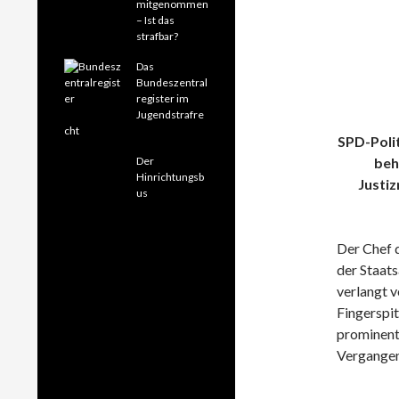
mitgenommen
– Ist das
strafbar?
Das
Bundeszentral
register im
Jugendstrafre
cht
SPD-Polit
Der
beh
Hinrichtungsb
Justiz
us
Der Chef 
der Staat
verlangt v
Fingerspit
prominent
Vergangen