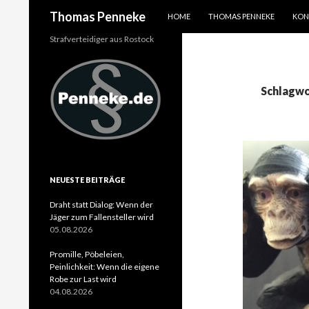
SPRINGE ZUM INHALT
Suchen
Thomas Penneke
HOME
THOMAS PENNEKE
KON
Strafverteidiger aus Rostock
Schlagwo
NEUESTE BEITRÄGE
Draht statt Dialog: Wenn der
Jäger zum Fallensteller wird
05.08.2026
Promille, Pöbeleien,
Peinlichkeit: Wenn die eigene
Robe zur Last wird
04.08.2026