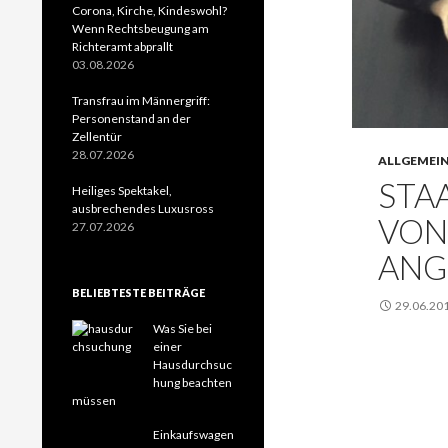
Corona, Kirche, Kindeswohl?
Wenn Rechtsbeugung am
Richteramt abprallt
03.08.2026
Transfrau im Männergriff:
Personenstand an der
Zellentür
28.07.2026
ALLGEMEI
STA
Heiliges Spektakel,
ausbrechendes Luxusross
VON
27.07.2026
ANG
BELIEBTESTE BEITRÄGE
29.06.20
Was Sie bei
einer
Hausdurchsuc
hung beachten
müssen
Einkaufswagen