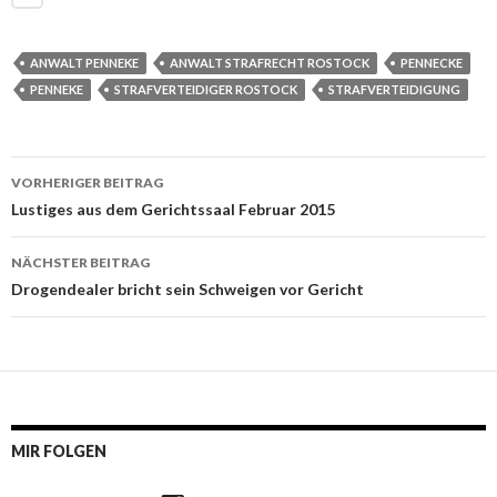
ANWALT PENNEKE
ANWALT STRAFRECHT ROSTOCK
PENNECKE
PENNEKE
STRAFVERTEIDIGER ROSTOCK
STRAFVERTEIDIGUNG
VORHERIGER BEITRAG
Beitrags-
Lustiges aus dem Gerichtssaal Februar 2015
Navigation
NÄCHSTER BEITRAG
Drogendealer bricht sein Schweigen vor Gericht
MIR FOLGEN