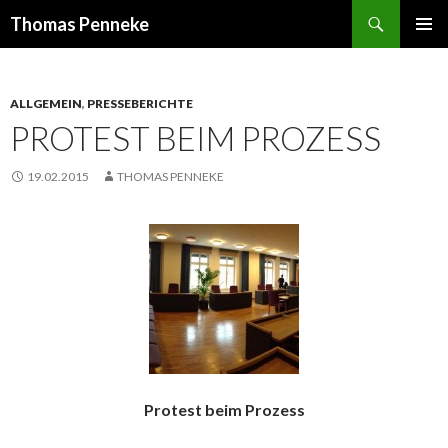
Suchen
Thomas Penneke
SPRINGE
PRIMÄR
ZUM
MENÜ
INHALT
ALLGEMEIN
,
PRESSEBERICHTE
PROTEST BEIM PROZESS
19.02.2015
THOMAS PENNEKE
Protest beim Prozess