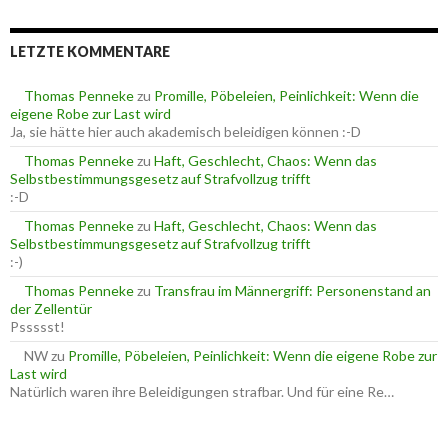
c
r
h
i
e
e
LETZTE KOMMENTARE
n
n
n
a
Thomas Penneke
zu
Promille, Pöbeleien, Peinlichkeit: Wenn die
c
eigene Robe zur Last wird
h
Ja, sie hätte hier auch akademisch beleidigen können :-D
:
Thomas Penneke
zu
Haft, Geschlecht, Chaos: Wenn das
Selbstbestimmungsgesetz auf Strafvollzug trifft
:-D
Thomas Penneke
zu
Haft, Geschlecht, Chaos: Wenn das
Selbstbestimmungsgesetz auf Strafvollzug trifft
:-)
Thomas Penneke
zu
Transfrau im Männergriff: Personenstand an
der Zellentür
Pssssst!
NW
zu
Promille, Pöbeleien, Peinlichkeit: Wenn die eigene Robe zur
Last wird
Natürlich waren ihre Beleidigungen strafbar. Und für eine Re…