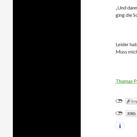
„Und dann
ging die S
Leider hab
Muss mich
Thomas P