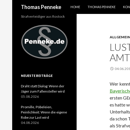
SPRINGE ZUM INHALT
Suchen
Thomas Penneke
HOME
THOMAS PENNEKE
KON
Strafverteidiger aus Rostock
ALLGEMEI
LUS
AMT
04.06.20
NEUESTE BEITRÄGE
Wer kennt
Draht statt Dialog: Wenn der
Bayerisch
Jäger zum Fallensteller wird
05.08.2026
ersten GE
es hatte w
Promille, Pöbeleien,
Unterhalt
Peinlichkeit: Wenn die eigene
Robe zur Last wird
da schon T
04.08.2026
als Strafv