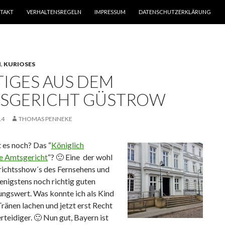
TAKT
VERHALTENSREGELN
IMPRESSUM
DATENSCHUTZERKLÄRUNG
N
,
KURIOSES
TIGES AUS DEM
SGERICHT GÜSTROW
14
THOMAS PENNEKE
 es noch? Das “
Königlich
e Amtsgericht
“? 🙂 Eine der wohl
richtsshow´s des Fernsehens und
enigstens noch richtig guten
ungswert. Was konnte ich als Kind
ränen lachen und jetzt erst Recht
erteidiger. 🙂 Nun gut, Bayern ist