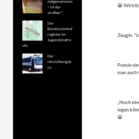
mitgenommen
😀 Wirklic
– Ist das
strafbar?
Das
Bundeszentral
register im
Zeugin: “I
Jugendstrafre
cht
Der
Hinrichtungsb
Poesie ein
us
man auch w
„Noch ein
legen kön
😀