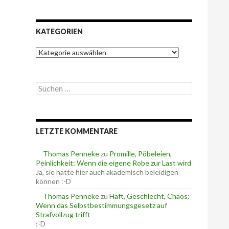
KATEGORIEN
K
a
t
e
S
g
u
o
c
r
h
i
e
e
LETZTE KOMMENTARE
n
n
n
a
Thomas Penneke
zu
Promille, Pöbeleien,
c
Peinlichkeit: Wenn die eigene Robe zur Last wird
h
Ja, sie hätte hier auch akademisch beleidigen
:
können :-D
Thomas Penneke
zu
Haft, Geschlecht, Chaos:
Wenn das Selbstbestimmungsgesetz auf
Strafvollzug trifft
:-D