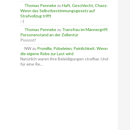
Thomas Penneke
zu
Haft, Geschlecht, Chaos:
Wenn das Selbstbestimmungsgesetz auf
Strafvollzug trifft
:-)
Thomas Penneke
zu
Transfrau im Männergriff:
Personenstand an der Zellentür
Pssssst!
NW
zu
Promille, Pöbeleien, Peinlichkeit: Wenn
die eigene Robe zur Last wird
Natürlich waren ihre Beleidigungen strafbar. Und
für eine Re…