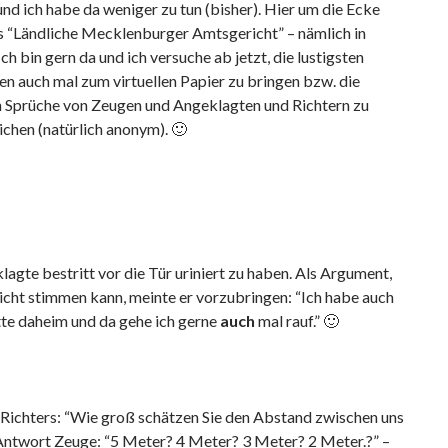
nd ich habe da weniger zu tun (bisher). Hier um die Ecke
as “Ländliche Mecklenburger Amtsgericht” – nämlich in
ch bin gern da und ich versuche ab jetzt, die lustigsten
n auch mal zum virtuellen Papier zu bringen bzw. die
n Sprüche von Zeugen und Angeklagten und Richtern zu
ichen (natürlich anonym). 🙂
agte bestritt vor die Tür uriniert zu haben. Als Argument,
icht stimmen kann, meinte er vorzubringen: “Ich habe auch
tte daheim und da gehe ich gerne
auch
mal rauf.” 🙂
 Richters: “Wie groß schätzen Sie den Abstand zwischen uns
Antwort Zeuge: “5 Meter? 4 Meter? 3 Meter? 2 Meter.?” –