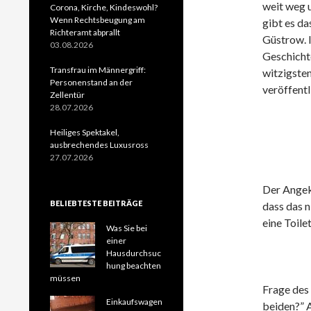
weit weg u
Corona, Kirche, Kindeswohl?
Wenn Rechtsbeugung am
gibt es d
Richteramt abprallt
Güstrow. I
03.08.2026
Geschichte
Transfrau im Männergriff:
witzigste
Personenstand an der
veröffentl
Zellentür
28.07.2026
Heiliges Spektakel,
ausbrechendes Luxusross
27.07.2026
Der Angekl
BELIEBTESTE BEITRÄGE
dass das n
eine Toile
Was Sie bei
einer
Hausdurchsuc
hung beachten
müssen
Frage des
Einkaufswagen
beiden?” 