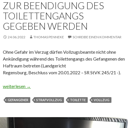
ZUR BEENDIGUNG DES
TOILETTENGANGS
GEGEBEN WERDEN
24.06.2022
THOMAS PENNEKE
SCHREIBE EINEN KOMMENTAR
Ohne Gefahr im Verzug dürfen Vollzugsbeamte nicht ohne
Ankündigung während des Toilettengangs des Gefangenen den
Haftraum betreten (Landgericht
Regensburg, Beschluss vom 20.01.2022 – SR StVK 245/21 -).
Gefangenem muss Zeit zur Beendigung des Toilettengangs geg
weiterlesen
→
GEFANGENER
STRAFVOLLZUG
TOILETTE
VOLLZUG