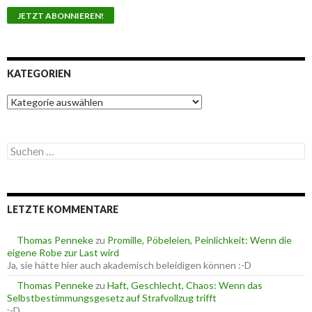
KATEGORIEN
K
a
t
e
S
g
u
o
c
r
h
i
e
e
LETZTE KOMMENTARE
n
n
n
a
Thomas Penneke
zu
Promille, Pöbeleien, Peinlichkeit: Wenn die
c
eigene Robe zur Last wird
h
Ja, sie hätte hier auch akademisch beleidigen können :-D
:
Thomas Penneke
zu
Haft, Geschlecht, Chaos: Wenn das
Selbstbestimmungsgesetz auf Strafvollzug trifft
:-D