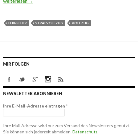
Puzzle statt Fernseher? Der “Diszi” der JVA
weiterlesen
→
FERNSEHER
STRAFVOLLZUG
VOLLZUG
MIR FOLGEN
NEWSLETTER ABONNIEREN
Ihre E-Mail-Adresse eintragen
*
Ihre Mail-Adresse wird nur zum Versand des Newsletters genutzt.
Sie können sich jederzeit abmelden.
Datenschutz
.