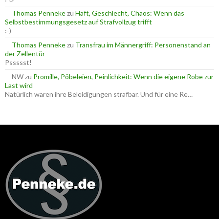
Thomas Penneke
zu
Haft, Geschlecht, Chaos: Wenn das
Selbstbestimmungsgesetz auf Strafvollzug trifft
:-)
Thomas Penneke
zu
Transfrau im Männergriff: Personenstand an
der Zellentür
Pssssst!
NW
zu
Promille, Pöbeleien, Peinlichkeit: Wenn die eigene Robe zur
Last wird
Natürlich waren ihre Beleidigungen strafbar. Und für eine Re…