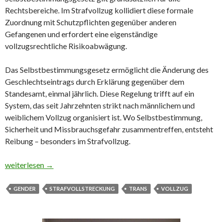
Rechtsbereiche. Im Strafvollzug kollidiert diese formale
Zuordnung mit Schutzpflichten gegenüber anderen
Gefangenen und erfordert eine eigenständige
vollzugsrechtliche Risikoabwägung.
Das Selbstbestimmungsgesetz ermöglicht die Änderung des
Geschlechtseintrags durch Erklärung gegenüber dem
Standesamt, einmal jährlich. Diese Regelung trifft auf ein
System, das seit Jahrzehnten strikt nach männlichem und
weiblichem Vollzug organisiert ist. Wo Selbstbestimmung,
Sicherheit und Missbrauchsgefahr zusammentreffen, entsteht
Reibung – besonders im Strafvollzug.
Haft, Geschlecht, Chaos: Wenn das Selbstbestimmungsgesetz auf
weiterlesen
→
GENDER
STRAFVOLLSTRECKUNG
TRANS
VOLLZUG