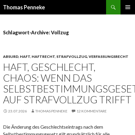
Suchen
Thomas Penneke
SPRINGE
PRIMÄR
ZUM
MENÜ
INHALT
Schlagwort-Archive: Vollzug
ABSURD
,
HAFT
,
HAFTRECHT
,
STRAFVOLLZUG
,
VERFASSUNGSRECHT
HAFT, GESCHLECHT,
CHAOS: WENN DAS
SELBSTBESTIMMUNGSGESE
AUF STRAFVOLLZUG TRIFFT
23.07.2026
THOMAS PENNEKE
12 KOMMENTARE
Die Änderung des Geschlechtseintrags nach dem
Selbstbestimmungsgesetz gilt grundsätzlich für alle