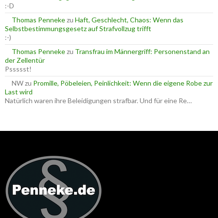
:-D
Thomas Penneke
zu
Haft, Geschlecht, Chaos: Wenn das
Selbstbestimmungsgesetz auf Strafvollzug trifft
:-)
Thomas Penneke
zu
Transfrau im Männergriff: Personenstand an
der Zellentür
Pssssst!
NW
zu
Promille, Pöbeleien, Peinlichkeit: Wenn die eigene Robe zur
Last wird
Natürlich waren ihre Beleidigungen strafbar. Und für eine Re…