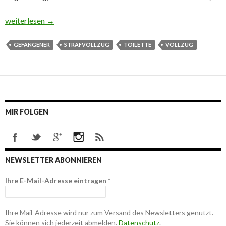
Gefangenem muss Zeit zur Beendigung des Toilettengangs geg
weiterlesen
→
GEFANGENER
STRAFVOLLZUG
TOILETTE
VOLLZUG
MIR FOLGEN
NEWSLETTER ABONNIEREN
Ihre E-Mail-Adresse eintragen
*
Ihre Mail-Adresse wird nur zum Versand des Newsletters genutzt.
Sie können sich jederzeit abmelden.
Datenschutz
.