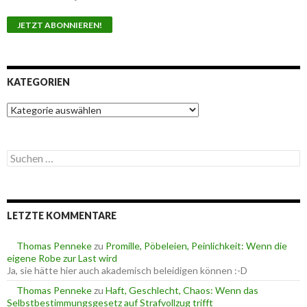
KATEGORIEN
K
a
t
e
S
g
u
o
c
r
h
i
e
e
LETZTE KOMMENTARE
n
n
n
a
Thomas Penneke
zu
Promille, Pöbeleien, Peinlichkeit: Wenn die
c
eigene Robe zur Last wird
h
Ja, sie hätte hier auch akademisch beleidigen können :-D
:
Thomas Penneke
zu
Haft, Geschlecht, Chaos: Wenn das
Selbstbestimmungsgesetz auf Strafvollzug trifft