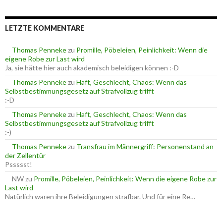
c
r
h
i
e
e
LETZTE KOMMENTARE
n
n
n
a
Thomas Penneke
zu
Promille, Pöbeleien, Peinlichkeit: Wenn die
c
eigene Robe zur Last wird
h
Ja, sie hätte hier auch akademisch beleidigen können :-D
:
Thomas Penneke
zu
Haft, Geschlecht, Chaos: Wenn das
Selbstbestimmungsgesetz auf Strafvollzug trifft
:-D
Thomas Penneke
zu
Haft, Geschlecht, Chaos: Wenn das
Selbstbestimmungsgesetz auf Strafvollzug trifft
:-)
Thomas Penneke
zu
Transfrau im Männergriff: Personenstand an
der Zellentür
Pssssst!
NW
zu
Promille, Pöbeleien, Peinlichkeit: Wenn die eigene Robe zur
Last wird
Natürlich waren ihre Beleidigungen strafbar. Und für eine Re…