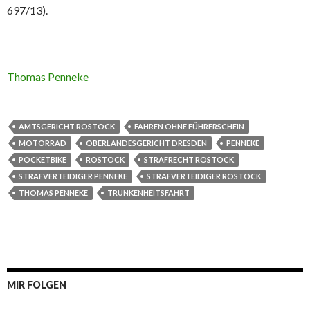
697/13).
Thomas Penneke
AMTSGERICHT ROSTOCK
FAHREN OHNE FÜHRERSCHEIN
MOTORRAD
OBERLANDESGERICHT DRESDEN
PENNEKE
POCKETBIKE
ROSTOCK
STRAFRECHT ROSTOCK
STRAFVERTEIDIGER PENNEKE
STRAFVERTEIDIGER ROSTOCK
THOMAS PENNEKE
TRUNKENHEITSFAHRT
MIR FOLGEN