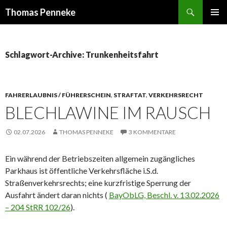
Suchen
Thomas Penneke
SPRINGE
PRIMÄR
ZUM
MENÜ
INHALT
Schlagwort-Archive: Trunkenheitsfahrt
FAHRERLAUBNIS / FÜHRERSCHEIN
,
STRAFTAT
,
VERKEHRSRECHT
BLECHLAWINE IM RAUSCH
02.07.2026
THOMAS PENNEKE
3 KOMMENTARE
Ein während der Betriebszeiten allgemein zugängliches
Parkhaus ist öffentliche Verkehrsfläche i.S.d.
Straßenverkehrsrechts; eine kurzfristige Sperrung der
Ausfahrt ändert daran nichts (
BayObLG, Beschl. v. 13.02.2026
– 204 StRR 102/26
).