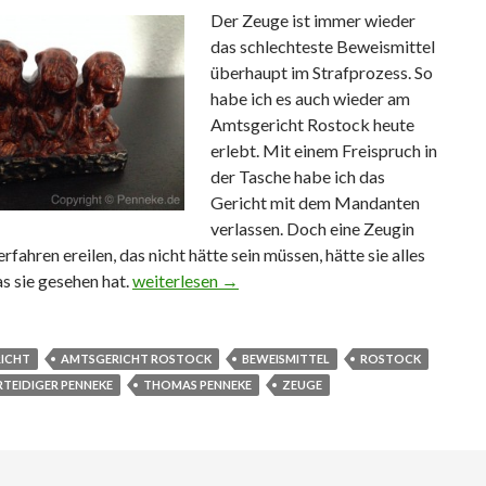
Der Zeuge ist immer wieder
das schlechteste Beweismittel
überhaupt im Strafprozess. So
habe ich es auch wieder am
Amtsgericht Rostock heute
erlebt. Mit einem Freispruch in
der Tasche habe ich das
Gericht mit dem Mandanten
verlassen. Doch eine Zeugin
erfahren ereilen, das nicht hätte sein müssen, hätte sie alles
s sie gesehen hat.
Der Zeuge als Beweismittel
weiterlesen
→
ICHT
AMTSGERICHT ROSTOCK
BEWEISMITTEL
ROSTOCK
TEIDIGER PENNEKE
THOMAS PENNEKE
ZEUGE