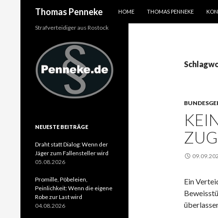
SPRINGE ZUM INHALT
Suchen
Thomas Penneke
HOME
THOMAS PENNEKE
KON
Strafverteidiger aus Rostock
Schlagwo
BUNDESGE
KEI
NEUESTE BEITRÄGE
ZUG
Draht statt Dialog: Wenn der
Jäger zum Fallensteller wird
09.09.20
05.08.2026
Promille, Pöbeleien,
Ein Vertei
Peinlichkeit: Wenn die eigene
Beweisstü
Robe zur Last wird
überlassen
04.08.2026