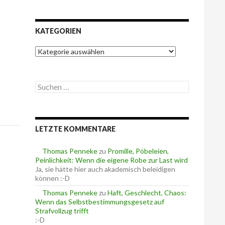
KATEGORIEN
K
a
t
e
S
g
u
o
c
r
h
i
e
e
LETZTE KOMMENTARE
n
n
n
a
Thomas Penneke
zu
Promille, Pöbeleien,
c
Peinlichkeit: Wenn die eigene Robe zur Last wird
h
Ja, sie hätte hier auch akademisch beleidigen
:
können :-D
Thomas Penneke
zu
Haft, Geschlecht, Chaos:
Wenn das Selbstbestimmungsgesetz auf
Strafvollzug trifft
:-D