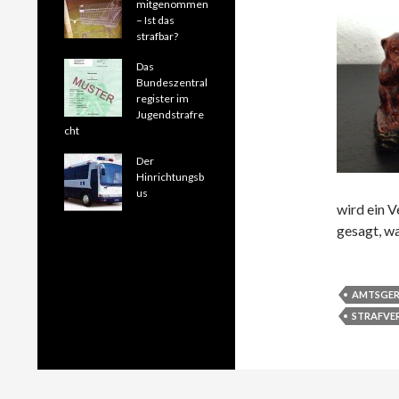
mitgenommen
– Ist das
strafbar?
Das
Bundeszentral
register im
Jugendstrafre
cht
Der
Hinrichtungsb
us
wird ein V
gesagt, wa
AMTSGER
STRAFVER