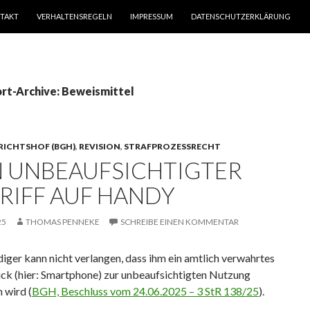
TAKT
VERHALTENSREGELN
IMPRESSUM
DATENSCHUTZERKLÄRUNG
rt-Archive: Beweismittel
RICHTSHOF (BGH)
,
REVISION
,
STRAFPROZESSRECHT
N UNBEAUFSICHTIGTER
RIFF AUF HANDY
25
THOMAS PENNEKE
SCHREIBE EINEN KOMMENTAR
diger kann nicht verlangen, dass ihm ein amtlich verwahrtes
ck (hier: Smartphone) zur unbeaufsichtigten Nutzung
 wird (
BGH, Beschluss vom 24.06.2025 – 3 StR 138/25
).