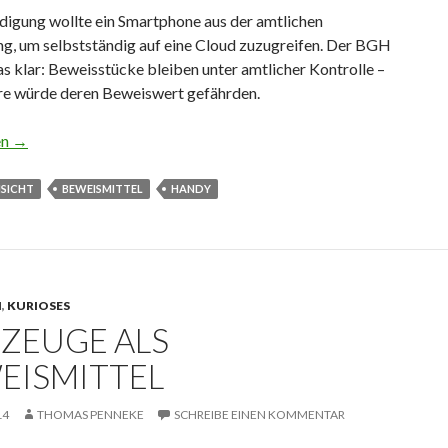
idigung wollte ein Smartphone aus der amtlichen
g, um selbstständig auf eine Cloud zuzugreifen. Der BGH
s klar: Beweisstücke bleiben unter amtlicher Kontrolle –
ere würde deren Beweiswert gefährden.
aufsichtigter Zugriff auf Handy
en
→
NSICHT
BEWEISMITTEL
HANDY
N
,
KURIOSES
 ZEUGE ALS
EISMITTEL
14
THOMAS PENNEKE
SCHREIBE EINEN KOMMENTAR