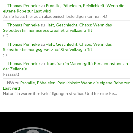
a
Thomas Penneke
zu
Promille, Pöbeleien, Peinlichkeit: Wenn die
c
eigene Robe zur Last wird
h
Ja, sie hätte hier auch akademisch beleidigen können :-D
:
Thomas Penneke
zu
Haft, Geschlecht, Chaos: Wenn das
Selbstbestimmungsgesetz auf Strafvollzug trifft
:-D
Thomas Penneke
zu
Haft, Geschlecht, Chaos: Wenn das
Selbstbestimmungsgesetz auf Strafvollzug trifft
:-)
Thomas Penneke
zu
Transfrau im Männergriff: Personenstand an
der Zellentür
Pssssst!
NW
zu
Promille, Pöbeleien, Peinlichkeit: Wenn die eigene Robe zur
Last wird
Natürlich waren ihre Beleidigungen strafbar. Und für eine Re…