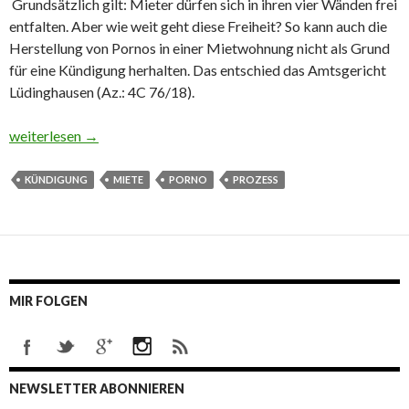
Grundsätzlich gilt: Mieter dürfen sich in ihren vier Wänden frei
entfalten. Aber wie weit geht diese Freiheit? So kann auch die
Herstellung von Pornos in einer Mietwohnung nicht als Grund
für eine Kündigung herhalten. Das entschied das Amtsgericht
Lüdinghausen (Az.: 4C 76/18).
Pornodreh in Mietwohnung: kein Kündigungs­grund
weiterlesen
→
KÜNDIGUNG
MIETE
PORNO
PROZESS
MIR FOLGEN
NEWSLETTER ABONNIEREN