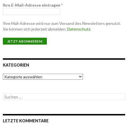
Ihre E-Mail-Adresse eintragen
*
Ihre Mail-Adresse wird nur zum Versand des Newsletters genutzt.
Sie können sich jederzeit abmelden.
Datenschutz
.
KATEGORIEN
K
a
t
e
S
g
u
o
c
r
h
i
e
e
LETZTE KOMMENTARE
n
n
n