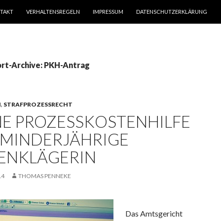
TAKT
VERHALTENSREGELN
IMPRESSUM
DATENSCHUTZERKLÄRUNG
rt-Archive: PKH-Antrag
N
,
STRAFPROZESSRECHT
NE PROZESSKOSTENHILFE
 MINDERJÄHRIGE
ENKLÄGERIN
14
THOMAS PENNEKE
Das Amtsgericht