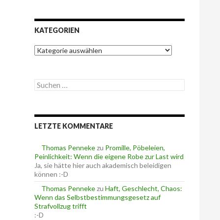
KATEGORIEN
K
a
t
e
S
g
u
o
c
r
h
i
e
e
LETZTE KOMMENTARE
n
n
n
a
Thomas Penneke
zu
Promille, Pöbeleien,
c
Peinlichkeit: Wenn die eigene Robe zur Last wird
h
Ja, sie hätte hier auch akademisch beleidigen
:
können :-D
Thomas Penneke
zu
Haft, Geschlecht, Chaos:
Wenn das Selbstbestimmungsgesetz auf
Strafvollzug trifft
:-D