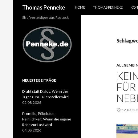
SPRINGE ZUM INHALT
Suchen
Thomas Penneke
HOME
THOMAS PENNEKE
KON
Strafverteidiger aus Rostock
Schlagwo
ALLGEMEI
KEI
NEUESTE BEITRÄGE
FÜR
Draht statt Dialog: Wenn der
NEB
Jäger zum Fallensteller wird
05.08.2026
12.03.20
Promille, Pöbeleien,
Peinlichkeit: Wenn die eigene
Robe zur Last wird
04.08.2026