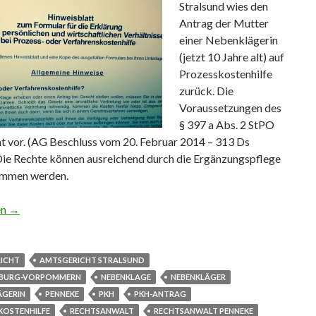
Stralsund wies den
Antrag der Mutter
einer Nebenklägerin
(jetzt 10 Jahre alt) auf
Prozesskostenhilfe
zurück. Die
Voraussetzungen des
§ 397 a Abs. 2 StPO
ht vor. (AG Beschluss vom 20. Februar 2014 – 313 Ds
Die Rechte können ausreichend durch die Ergänzungspflege
mmen werden.
zesskostenhilfe für minderjährige Nebenklägerin
en
→
ICHT
AMTSGERICHT STRALSUND
NBURG-VORPOMMERN
NEBENKLAGE
NEBENKLÄGER
ÄGERIN
PENNEKE
PKH
PKH-ANTRAG
KOSTENHILFE
RECHTSANWALT
RECHTSANWALT PENNEKE