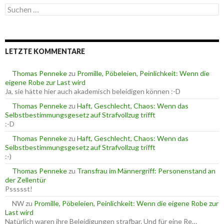
e
S
g
u
o
c
r
h
i
e
e
LETZTE KOMMENTARE
n
n
n
a
Thomas Penneke
zu
Promille, Pöbeleien, Peinlichkeit: Wenn die
c
eigene Robe zur Last wird
h
Ja, sie hätte hier auch akademisch beleidigen können :-D
:
Thomas Penneke
zu
Haft, Geschlecht, Chaos: Wenn das
Selbstbestimmungsgesetz auf Strafvollzug trifft
:-D
Thomas Penneke
zu
Haft, Geschlecht, Chaos: Wenn das
Selbstbestimmungsgesetz auf Strafvollzug trifft
:-)
Thomas Penneke
zu
Transfrau im Männergriff: Personenstand an
der Zellentür
Pssssst!
NW
zu
Promille, Pöbeleien, Peinlichkeit: Wenn die eigene Robe zur
Last wird
Natürlich waren ihre Beleidigungen strafbar. Und für eine Re…