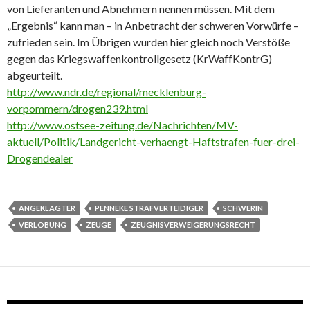
von Lieferanten und Abnehmern nennen müssen. Mit dem
„Ergebnis“ kann man – in Anbetracht der schweren Vorwürfe –
zufrieden sein. Im Übrigen wurden hier gleich noch Verstöße
gegen das Kriegswaffenkontrollgesetz (KrWaffKontrG)
abgeurteilt.
http://www.ndr.de/regional/mecklenburg-
vorpommern/drogen239.html
http://www.ostsee-zeitung.de/Nachrichten/MV-
aktuell/Politik/Landgericht-verhaengt-Haftstrafen-fuer-drei-
Drogendealer
ANGEKLAGTER
PENNEKE STRAFVERTEIDIGER
SCHWERIN
VERLOBUNG
ZEUGE
ZEUGNISVERWEIGERUNGSRECHT