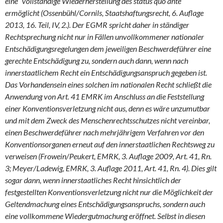
eine “vollständige Wiederherstellung des status quo ante”
ermöglicht (Ossenbühl/Cornils, Staatshaftungsrecht, 6. Auflage
2013, 16. Teil, IV, 2.). Der EGMR spricht daher in ständiger
Rechtsprechung nicht nur in Fällen unvollkommener nationaler
Entschädigungsregelungen dem jeweiligen Beschwerdeführer eine
gerechte Entschädigung zu, sondern auch dann, wenn nach
innerstaatlichem Recht ein Entschädigungsanspruch gegeben ist.
Das Vorhandensein eines solchen im nationalen Recht schließt die
Anwendung von Art. 41 EMRK im Anschluss an die Feststellung
einer Konventionsverletzung nicht aus, denn es wäre unzumutbar
und mit dem Zweck des Menschenrechtsschutzes nicht vereinbar,
einen Beschwerdeführer nach mehrjährigem Verfahren vor den
Konventionsorganen erneut auf den innerstaatlichen Rechtsweg zu
verweisen (Frowein/Peukert, EMRK, 3. Auflage 2009, Art. 41, Rn.
3; Meyer/Ladewig, EMRK, 3. Auflage 2011, Art. 41, Rn. 4). Dies gilt
sogar dann, wenn innerstaatliches Recht hinsichtlich der
festgestellten Konventionsverletzung nicht nur die Möglichkeit der
Geltendmachung eines Entschädigungsanspruchs, sondern auch
eine vollkommene Wiedergutmachung eröffnet. Selbst in diesen