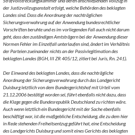
Strafvollstreckungskammer und deren anschließenden Vollzug in
der Justizvollzugsanstalt erfolgt, welche Behörden des beklagten
Landes sind. Dass die Anordnung der nachträglichen
Sicherungsverwahrung auf der Anwendung bundesrechtlicher
Vorschriften beruhte und es im vorliegenden Fall auch nicht darum
geht, dass den zuständigen Amtsträgern bei der Anwendung dieser
Normen Fehler im Einzelfall unterlaufen sind, ändert im Verhältnis
der Parteien zueinander nichts an der Passivlegitimation des
beklagten Landes (BGH, III ZR 405/12, zitiert bei Juris, Rn. 24 f.).
Der Einwand des beklagten Landes, dass die nachträgliche
Anordnung der Sicherungsverwahrung durch das Landgericht
Duisburg letztlich von dem Bundesgerichtshof mit Urteil vom
21.12.2006 bestätigt worden sei, führt ebenfalls nicht dazu, dass
die Klage gegen die Bundesrepublik Deutschland zu richten wäre.
Auch wenn letztlich ein Bundesgericht mit der Sache ebenfalls
beschäftigt war, ist die maßgebliche Entscheidung, die zu dem hier
in Rede stehenden Freiheitsentzug geführt hat, eine Entscheidung
des Landgerichts Duisburg und somit eines Gerichts des beklagten