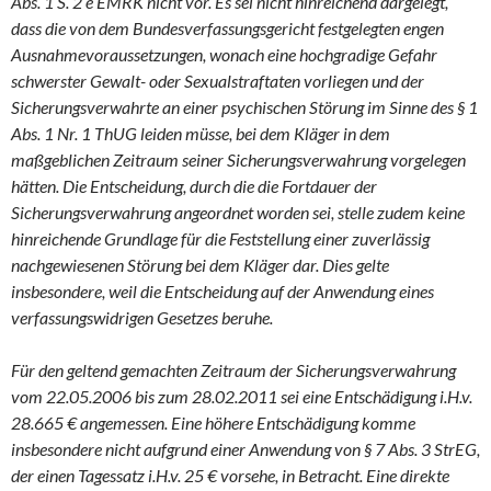
Abs. 1 S. 2 e EMRK nicht vor. Es sei nicht hinreichend dargelegt,
dass die von dem Bundesverfassungsgericht festgelegten engen
Ausnahmevoraussetzungen, wonach eine hochgradige Gefahr
schwerster Gewalt- oder Sexualstraftaten vorliegen und der
Sicherungsverwahrte an einer psychischen Störung im Sinne des § 1
Abs. 1 Nr. 1 ThUG leiden müsse, bei dem Kläger in dem
maßgeblichen Zeitraum seiner Sicherungsverwahrung vorgelegen
hätten. Die Entscheidung, durch die die Fortdauer der
Sicherungsverwahrung angeordnet worden sei, stelle zudem keine
hinreichende Grundlage für die Feststellung einer zuverlässig
nachgewiesenen Störung bei dem Kläger dar. Dies gelte
insbesondere, weil die Entscheidung auf der Anwendung eines
verfassungswidrigen Gesetzes beruhe.
Für den geltend gemachten Zeitraum der Sicherungsverwahrung
vom 22.05.2006 bis zum 28.02.2011 sei eine Entschädigung i.H.v.
28.665 € angemessen. Eine höhere Entschädigung komme
insbesondere nicht aufgrund einer Anwendung von § 7 Abs. 3 StrEG,
der einen Tagessatz i.H.v. 25 € vorsehe, in Betracht. Eine direkte