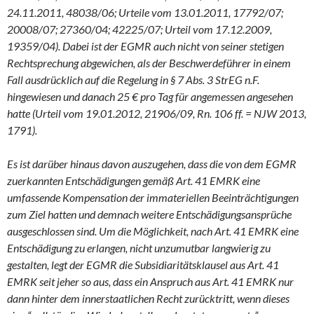
24.11.2011, 48038/06; Urteile vom 13.01.2011, 17792/07;
20008/07; 27360/04; 42225/07; Urteil vom 17.12.2009,
19359/04). Dabei ist der EGMR auch nicht von seiner stetigen
Rechtsprechung abgewichen, als der Beschwerdeführer in einem
Fall ausdrücklich auf die Regelung in § 7 Abs. 3 StrEG n.F.
hingewiesen und danach 25 € pro Tag für angemessen angesehen
hatte (Urteil vom 19.01.2012, 21906/09, Rn. 106 ff. = NJW 2013,
1791).
Es ist darüber hinaus davon auszugehen, dass die von dem EGMR
zuerkannten Entschädigungen gemäß Art. 41 EMRK eine
umfassende Kompensation der immateriellen Beeinträchtigungen
zum Ziel hatten und demnach weitere Entschädigungsansprüche
ausgeschlossen sind. Um die Möglichkeit, nach Art. 41 EMRK eine
Entschädigung zu erlangen, nicht unzumutbar langwierig zu
gestalten, legt der EGMR die Subsidiaritätsklausel aus Art. 41
EMRK seit jeher so aus, dass ein Anspruch aus Art. 41 EMRK nur
dann hinter dem innerstaatlichen Recht zurücktritt, wenn dieses