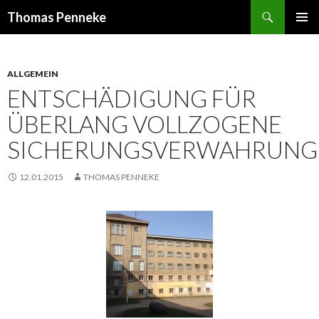
Suchen
Thomas Penneke
SPRINGE
PRIMÄR
ZUM
MENÜ
INHALT
ALLGEMEIN
ENTSCHÄDIGUNG FÜR
ÜBERLANG VOLLZOGENE
SICHERUNGSVERWAHRUNG
12.01.2015
THOMAS PENNEKE