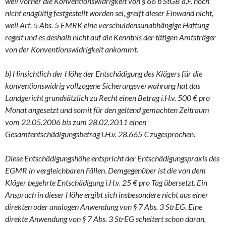
weil vorher die Konventionswidrigkeit von § 66 b StGB a.F. noch
nicht endgültig festgestellt worden sei, greift dieser Einwand nicht,
weil Art. 5 Abs. 5 EMRK eine verschuldensunabhängige Haftung
regelt und es deshalb nicht auf die Kenntnis der tätigen Amtsträger
von der Konventionswidrigkeit ankommt.
b) Hinsichtlich der Höhe der Entschädigung des Klägers für die
konventionswidrig vollzogene Sicherungsverwahrung hat das
Landgericht grundsätzlich zu Recht einen Betrag i.H.v. 500 € pro
Monat angesetzt und somit für den geltend gemachten Zeitraum
vom 22.05.2006 bis zum 28.02.2011 einen
Gesamtentschädigungsbetrag i.H.v. 28.665 € zugesprochen.
Diese Entschädigungshöhe entspricht der Entschädigungspraxis des
EGMR in vergleichbaren Fällen. Demgegenüber ist die von dem
Kläger begehrte Entschädigung i.H.v. 25 € pro Tag übersetzt. Ein
Anspruch in dieser Höhe ergibt sich insbesondere nicht aus einer
direkten oder analogen Anwendung von § 7 Abs. 3 StrEG. Eine
direkte Anwendung von § 7 Abs. 3 StrEG scheitert schon daran,