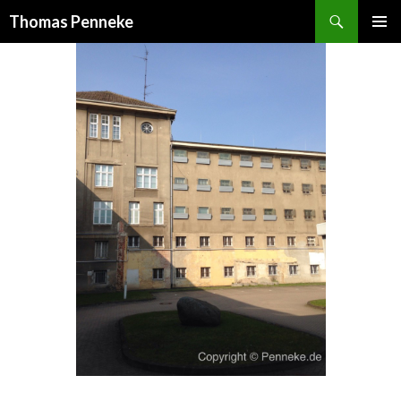
Suchen
Thomas Penneke
SPRINGE
PRIMÄR
ZUM
MENÜ
INHALT