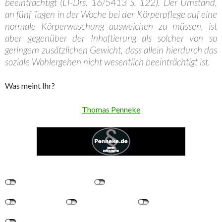
beeinträchtigt (LT-Drs. 16/5413 S. 122). Der Umstand,
an fünf Tagen in der Woche bei der Körperpflege auf eine
normale Körperwaschung ausweichen zu müssen, ist
aber gegenüber der Inhaftierung als solcher von so
geringem zusätzlichen Gewicht, dass allein hierdurch das
soziale Wohlergehen nicht wesentlich beeinträchtigt ist.
Was meint Ihr?
Thomas Penneke