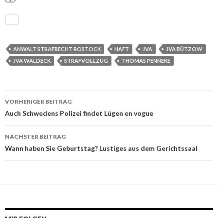
ANWALT STRAFRECHT ROSTOCK
HAFT
JVA
JVA BÜTZOW
JVA WALDECK
STRAFVOLLZUG
THOMAS PENNEKE
VORHERIGER BEITRAG
Beitrags-
Auch Schwedens Polizei findet Lügen en vogue
Navigation
NÄCHSTER BEITRAG
Wann haben Sie Geburtstag? Lustiges aus dem Gerichtssaal