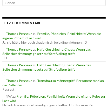
S
g
u
o
c
r
h
i
e
e
LETZTE KOMMENTARE
n
n
n
a
Thomas Penneke
zu
Promille, Pöbeleien, Peinlichkeit: Wenn die
c
eigene Robe zur Last wird
h
Ja, sie hätte hier auch akademisch beleidigen können :-D
:
Thomas Penneke
zu
Haft, Geschlecht, Chaos: Wenn das
Selbstbestimmungsgesetz auf Strafvollzug trifft
:-D
Thomas Penneke
zu
Haft, Geschlecht, Chaos: Wenn das
Selbstbestimmungsgesetz auf Strafvollzug trifft
:-)
Thomas Penneke
zu
Transfrau im Männergriff: Personenstand an
der Zellentür
Pssssst!
NW
zu
Promille, Pöbeleien, Peinlichkeit: Wenn die eigene Robe zur
Last wird
Natürlich waren ihre Beleidigungen strafbar. Und für eine Re…