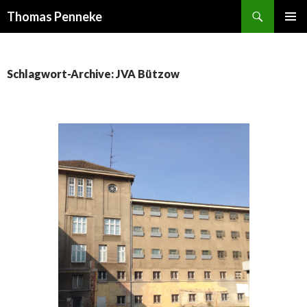
Suchen
Thomas Penneke
SPRINGE
PRIMÄR
ZUM
MENÜ
INHALT
Schlagwort-Archive: JVA Bützow