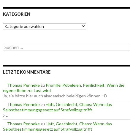
KATEGORIEN
K
a
t
e
S
g
u
o
c
r
h
i
e
e
LETZTE KOMMENTARE
n
n
n
a
Thomas Penneke
zu
Promille, Pöbeleien, Peinlichkeit: Wenn die
c
eigene Robe zur Last wird
h
Ja, sie hätte hier auch akademisch beleidigen können :-D
:
Thomas Penneke
zu
Haft, Geschlecht, Chaos: Wenn das
Selbstbestimmungsgesetz auf Strafvollzug trifft
:-D
Thomas Penneke
zu
Haft, Geschlecht, Chaos: Wenn das
Selbstbestimmungsgesetz auf Strafvollzug trifft