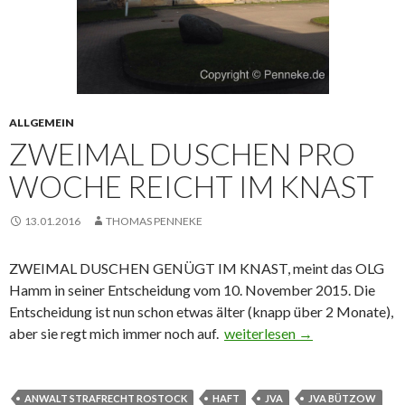
ALLGEMEIN
ZWEIMAL DUSCHEN PRO
WOCHE REICHT IM KNAST
13.01.2016
THOMAS PENNEKE
ZWEIMAL DUSCHEN GENÜGT IM KNAST, meint das OLG
Hamm in seiner Entscheidung vom 10. November 2015. Die
Entscheidung ist nun schon etwas älter (knapp über 2 Monate),
aber sie regt mich immer noch auf.
Zweimal duschen pro Woche r
weiterlesen
→
ANWALT STRAFRECHT ROSTOCK
HAFT
JVA
JVA BÜTZOW