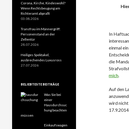
Corona, Kirche, Kindeswohl?
Hie
Wenn Rechtsbeugung am
Richteramt abprallt
03.08.2026
Transfrau im Männergriff:
In Haftsac
Personenstand an der
Zellentür
interessan
28.07.2026
einmal ein
Entscheid
Heiliges Spektakel,
ausbrechendes Luxusross
die Mandat
27.07.2026
Strafvoll
mich
.
BELIEBTESTE BEITRÄGE
Auf den La
Was Sie bei
anzuwende
einer
wird nich
Hausdurchsuc
17.9.2014
hung beachten
müssen
Einkaufswagen