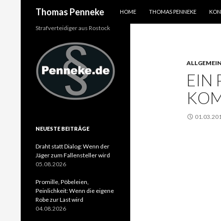
SPRINGE ZUM INHALT
Suchen
Thomas Penneke
HOME
THOMAS PENNEKE
KON
Strafverteidiger aus Rostock
ALLGEMEI
EIN
KOM
01.03.20
NEUESTE BEITRÄGE
Draht statt Dialog: Wenn der
Jäger zum Fallensteller wird
05.08.2026
Promille, Pöbeleien,
Peinlichkeit: Wenn die eigene
Robe zur Last wird
04.08.2026