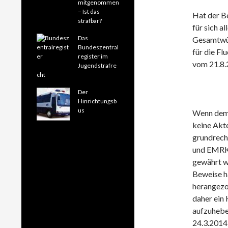
mitgenommen
– Ist das
Hat der B
strafbar?
für sich a
Das
Gesamtwür
Bundeszentral
für die F
register im
vom 21.8.
Jugendstrafre
cht
Der
Hinrichtungsb
us
Wenn dem 
keine Akte
grundrecht
und EMRK)
gewährt w
Beweise h
herangezo
daher ein
aufzuhebe
24.3.2014