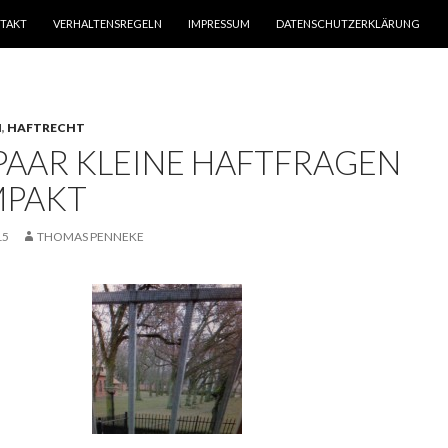
TAKT
VERHALTENSREGELN
IMPRESSUM
DATENSCHUTZERKLÄRUNG
N
,
HAFTRECHT
 PAAR KLEINE HAFTFRAGEN
PAKT
15
THOMAS PENNEKE