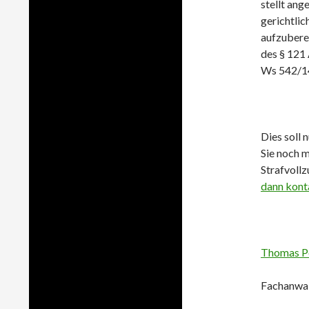
stellt ang
gerichtli
aufzuberei
des § 121 
Ws 542/1
Dies soll
Sie noch 
Strafvoll
dann kont
Thomas P
Fachanwalt