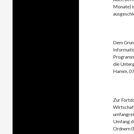
Monate) i
ausgeschlo
Dem Grund
Informatio
Programma
die Unter
Hamm, 07.
Zur Fortda
Wirtschaf
umfangrei
Umfang de
Ordnern (