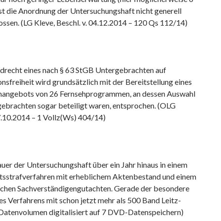
st die Anordnung der Untersuchungshaft nicht generell
ssen. (LG Kleve, Beschl. v. 04.12.2014 – 120 Qs 112/14)
recht eines nach § 63 StGB Untergebrachten auf
nsfreiheit wird grundsätzlich mit der Bereitstellung eines
ngebots von 26 Fernsehprogrammen, an dessen Auswahl
gebrachten sogar beteiligt waren, entsprochen. (OLG
10.2014 – 1 Vollz(Ws) 404/14)
uer der Untersuchungshaft über ein Jahr hinaus in einem
tsstrafverfahren mit erheblichem Aktenbestand und einem
chen Sachverständigengutachten. Gerade der besondere
s Verfahrens mit schon jetzt mehr als 500 Band Leitz-
Datenvolumen digitalisiert auf 7 DVD-Datenspeichern)