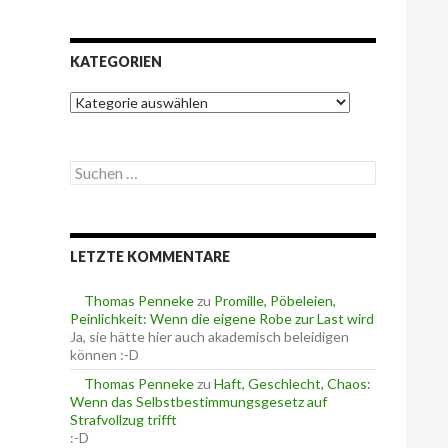
KATEGORIEN
K
a
t
e
S
g
u
o
c
r
h
i
e
e
LETZTE KOMMENTARE
n
n
n
a
Thomas Penneke
zu
Promille, Pöbeleien,
c
Peinlichkeit: Wenn die eigene Robe zur Last wird
h
Ja, sie hätte hier auch akademisch beleidigen
:
können :-D
Thomas Penneke
zu
Haft, Geschlecht, Chaos:
Wenn das Selbstbestimmungsgesetz auf
Strafvollzug trifft
:-D