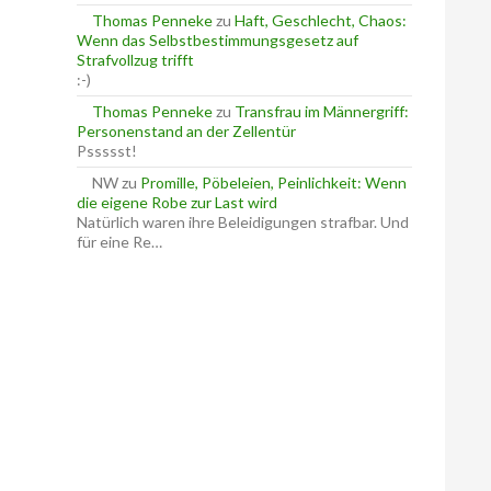
Thomas Penneke
zu
Haft, Geschlecht, Chaos:
Wenn das Selbstbestimmungsgesetz auf
Strafvollzug trifft
:-)
Thomas Penneke
zu
Transfrau im Männergriff:
Personenstand an der Zellentür
Pssssst!
NW
zu
Promille, Pöbeleien, Peinlichkeit: Wenn
die eigene Robe zur Last wird
Natürlich waren ihre Beleidigungen strafbar. Und
für eine Re…