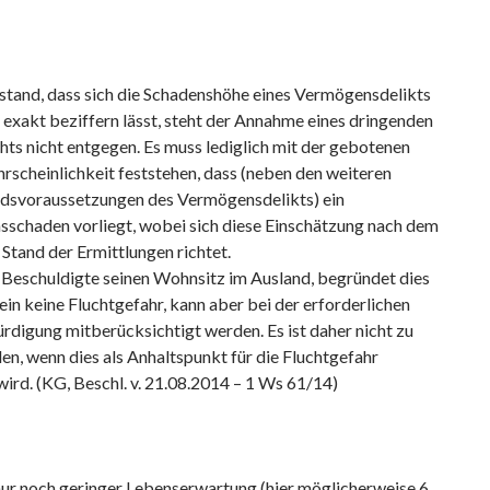
stand, dass sich die Schadenshöhe eines Vermögensdelikts
 exakt beziffern lässt, steht der Annahme eines dringenden
ts nicht entgegen. Es muss lediglich mit der gebotenen
rscheinlichkeit feststehen, dass (neben den weiteren
dsvoraussetzungen des Vermögensdelikts) ein
schaden vorliegt, wobei sich diese Einschätzung nach dem
 Stand der Ermittlungen richtet.
r Beschuldigte seinen Wohnsitz im Ausland, begründet dies
llein keine Fluchtgefahr, kann aber bei der erforderlichen
digung mitberücksichtigt werden. Es ist daher nicht zu
n, wenn dies als Anhaltspunkt für die Fluchtgefahr
ird. (KG, Beschl. v. 21.08.2014 – 1 Ws 61/14)
nur noch geringer Lebenserwartung (hier möglicherweise 6