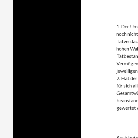
1. Der Um
noch nicht
Tatverdach
hohen Wah
Tatbestan
Vermögens
jeweiligen
2. Hat de
für sich a
Gesamtwür
beanstande
gewertet w
Auch bei 