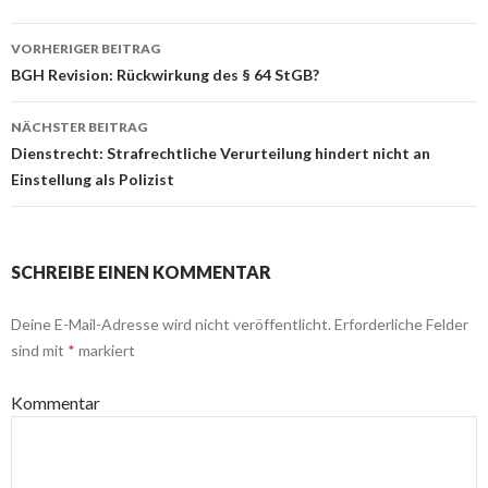
VORHERIGER BEITRAG
Beitrags-
BGH Revision: Rückwirkung des § 64 StGB?
Navigation
NÄCHSTER BEITRAG
Dienstrecht: Strafrechtliche Verurteilung hindert nicht an
Einstellung als Polizist
SCHREIBE EINEN KOMMENTAR
Deine E-Mail-Adresse wird nicht veröffentlicht.
Erforderliche Felder
sind mit
*
markiert
Kommentar