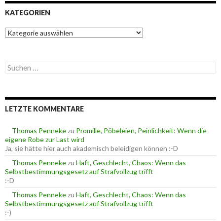
KATEGORIEN
K
a
t
e
S
g
u
o
c
r
h
i
e
e
LETZTE KOMMENTARE
n
n
n
a
Thomas Penneke
zu
Promille, Pöbeleien, Peinlichkeit: Wenn die
c
eigene Robe zur Last wird
h
Ja, sie hätte hier auch akademisch beleidigen können :-D
:
Thomas Penneke
zu
Haft, Geschlecht, Chaos: Wenn das
Selbstbestimmungsgesetz auf Strafvollzug trifft
:-D
Thomas Penneke
zu
Haft, Geschlecht, Chaos: Wenn das
Selbstbestimmungsgesetz auf Strafvollzug trifft
:-)