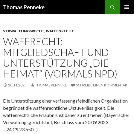
Suchen
Thomas Penneke
SPRINGE
PRIMÄR
ZUM
MENÜ
INHALT
VERWALTUNGSRECHT
,
WAFFENRECHT
WAFFRECHT:
MITGLIEDSCHAFT UND
UNTERSTÜTZUNG „DIE
HEIMAT“ (VORMALS NPD)
20.11.2023
THOMAS PENNEKE
SCHREIBE EINEN KOMMENTAR
Die Unterstützung einer verfassungsfeindlichen Organisation
begründet die waffenrechtliche Unzuverlässigkeit. Die
waffenrechtliche Erlaubnis ist daher zu entziehen (Bayerischer
Verwaltungsgerichtshof, Beschluss vom 20.09.2023
– 24 CS 23.650 -).