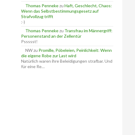
Thomas Penneke
zu
Haft, Geschlecht, Chaos:
Wenn das Selbstbestimmungsgesetz auf
Strafvollzug trifft
:-)
Thomas Penneke
zu
Transfrau im Männergriff:
Personenstand an der Zellentür
Pssssst!
NW
zu
Promille, Pöbeleien, Peinlichkeit: Wenn
die eigene Robe zur Last wird
Natürlich waren ihre Beleidigungen strafbar. Und
für eine Re…