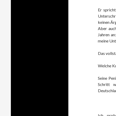
Er spricht
Unterschr
keinen Ärg
Aber auch
Jahren an
meine Unte
Das vollst
Welche Kon
Seine Peni
Schritt 
Deutschla
Ich pro