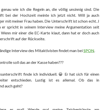
 genau wie ich die Regeln an, die völlig unsinnig sind. Die
ift bei der Hochzeit meinte ich jetzt nicht. Will ja auch
er mit meiner Frau haben. Die Unterschrift ist schon echt. J
 er spricht in seinem Interview meine Argumentation seit
: Wenn mir einer die EC-Karte klaut, dann hat er doch auch
rschrift auf der Rückseite.
ändige Interview des Mitaktivisten findet man bei
SPON
.
trolle soll das an der Kasse haben???
sunterschrift finde ich individuell. 😀 Er hat sich für einen
weiter entschieden. Lustig ist es allemal. Ob das in
nd auch geht?
biere es mal! Werde mal meine Zeichenkünste am