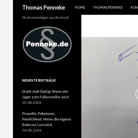
SPRINGE ZUM INHALT
Suchen
Thomas Penneke
HOME
THOMAS PENNEKE
KON
Strafverteidiger aus Rostock
NEUESTE BEITRÄGE
Draht statt Dialog: Wenn der
Jäger zum Fallensteller wird
05.08.2026
Promille, Pöbeleien,
Peinlichkeit: Wenn die eigene
Robe zur Last wird
04.08.2026