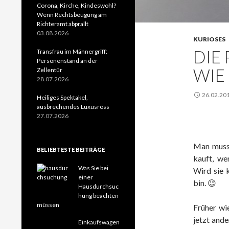
Corona, Kirche, Kindeswohl?
Wenn Rechtsbeugung am
Richteramt abprallt
03.08.2026
KURIOSES
DIE
Transfrau im Männergriff:
Personenstand an der
WIE 
Zellentür
28.07.2026
26.02.20
Heiliges Spektakel,
ausbrechendes Luxusross
27.07.2026
Man muss 
BELIEBTESTE BEITRÄGE
kauft, we
Was Sie bei
Wird sie k
einer
bin. 😉
Hausdurchsuc
hung beachten
müssen
Früher wie
jetzt and
Einkaufswagen