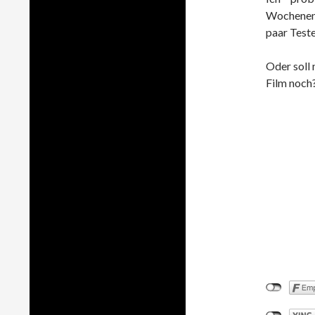
Wochenend
paar Teste
Oder soll
Film noch