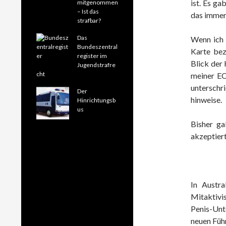
ist. Es ga
mitgenommen
– Ist das
das immer
strafbar?
Das
Wenn ich 
Bundeszentral
Karte bez
register im
Blick der
Jugendstrafre
cht
meiner EC
untersch
Der
hinweise.
Hinrichtungsb
us
Bisher ga
akzeptiert
In Austra
Mitaktivi
Penis-Unte
neuen Führ