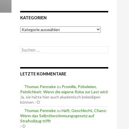
KATEGORIEN
K
a
t
e
S
g
u
o
c
r
h
i
e
e
LETZTE KOMMENTARE
n
n
n
a
Thomas Penneke
zu
Promille, Pöbeleien,
c
Peinlichkeit: Wenn die eigene Robe zur Last wird
h
Ja, sie hätte hier auch akademisch beleidigen
:
können :-D
Thomas Penneke
zu
Haft, Geschlecht, Chaos:
Wenn das Selbstbestimmungsgesetz auf
Strafvollzug trifft
:-D