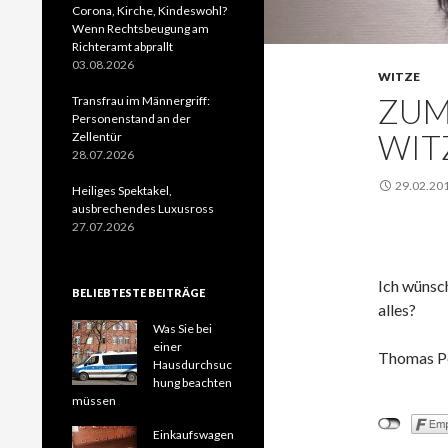
Corona, Kirche, Kindeswohl?
Wenn Rechtsbeugung am
Richteramt abprallt
03.08.2026
WITZE
ZUM
Transfrau im Männergriff:
Personenstand an der
WITZ
Zellentür
28.07.2026
29.02.20
Heiliges Spektakel,
ausbrechendes Luxusross
27.07.2026
Ich wünsch
BELIEBTESTE BEITRÄGE
alles?
Was Sie bei
einer
Thomas P
Hausdurchsuc
hung beachten
müssen
Einkaufswagen