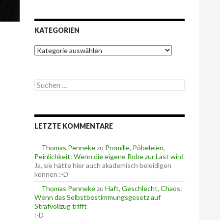
KATEGORIEN
K
a
t
e
S
g
u
o
c
r
h
i
e
e
LETZTE KOMMENTARE
n
n
n
a
Thomas Penneke
zu
Promille, Pöbeleien,
c
Peinlichkeit: Wenn die eigene Robe zur Last wird
h
Ja, sie hätte hier auch akademisch beleidigen
:
können :-D
Thomas Penneke
zu
Haft, Geschlecht, Chaos:
Wenn das Selbstbestimmungsgesetz auf
Strafvollzug trifft
:-D