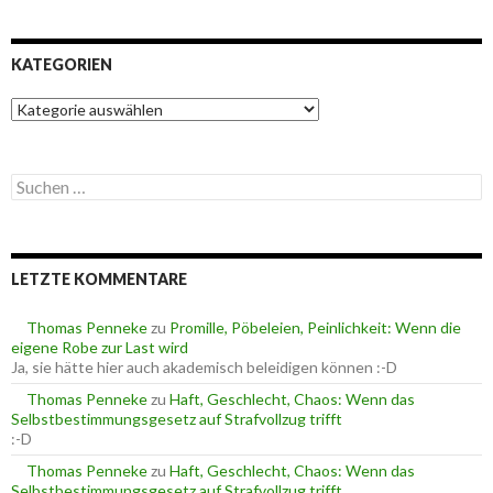
KATEGORIEN
K
a
t
e
S
g
u
o
c
r
h
i
e
e
LETZTE KOMMENTARE
n
n
n
a
Thomas Penneke
zu
Promille, Pöbeleien, Peinlichkeit: Wenn die
c
eigene Robe zur Last wird
h
Ja, sie hätte hier auch akademisch beleidigen können :-D
:
Thomas Penneke
zu
Haft, Geschlecht, Chaos: Wenn das
Selbstbestimmungsgesetz auf Strafvollzug trifft
:-D
Thomas Penneke
zu
Haft, Geschlecht, Chaos: Wenn das
Selbstbestimmungsgesetz auf Strafvollzug trifft