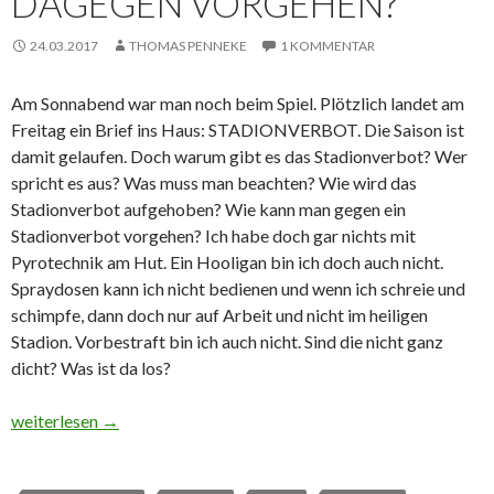
DAGEGEN VORGEHEN?
24.03.2017
THOMAS PENNEKE
1 KOMMENTAR
Am Sonnabend war man noch beim Spiel. Plötzlich landet am
Freitag ein Brief ins Haus: STADIONVERBOT. Die Saison ist
damit gelaufen. Doch warum gibt es das Stadionverbot? Wer
spricht es aus? Was muss man beachten? Wie wird das
Stadionverbot aufgehoben? Wie kann man gegen ein
Stadionverbot vorgehen? Ich habe doch gar nichts mit
Pyrotechnik am Hut. Ein Hooligan bin ich doch auch nicht.
Spraydosen kann ich nicht bedienen und wenn ich schreie und
schimpfe, dann doch nur auf Arbeit und nicht im heiligen
Stadion. Vorbestraft bin ich auch nicht. Sind die nicht ganz
dicht? Was ist da los?
Stadionverbot – wie dagegen vorgehen?
weiterlesen
→