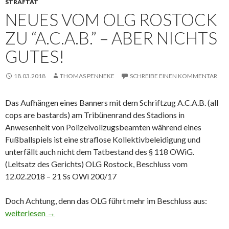
STRAFTAT
NEUES VOM OLG ROSTOCK
ZU “A.C.A.B.” – ABER NICHTS
GUTES!
18.03.2018
THOMAS PENNEKE
SCHREIBE EINEN KOMMENTAR
Das Aufhängen eines Banners mit dem Schriftzug A.C.A.B. (all
cops are bastards) am Tribünenrand des Stadions in
Anwesenheit von Polizeivollzugsbeamten während eines
Fußballspiels ist eine straflose Kollektivbeleidigung und
unterfällt auch nicht dem Tatbestand des § 118 OWiG.
(Leitsatz des Gerichts) OLG Rostock, Beschluss vom
12.02.2018 – 21 Ss OWi 200/17
Doch Achtung, denn das OLG führt mehr im Beschluss aus:
Neues vom OLG Rostock zu “A.C.A.B.” – Aber nichts Gutes!
weiterlesen
→