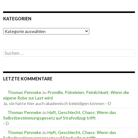
KATEGORIEN
K
a
t
e
S
g
u
o
c
r
h
i
e
e
LETZTE KOMMENTARE
n
n
n
a
Thomas Penneke
zu
Promille, Pöbeleien, Peinlichkeit: Wenn die
c
eigene Robe zur Last wird
h
Ja, sie hätte hier auch akademisch beleidigen können :-D
:
Thomas Penneke
zu
Haft, Geschlecht, Chaos: Wenn das
Selbstbestimmungsgesetz auf Strafvollzug trifft
:-D
Thomas Penneke
zu
Haft, Geschlecht, Chaos: Wenn das
Selbstbestimmungsgesetz auf Strafvollzug trifft