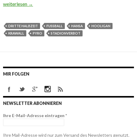
Stadionverbot – wie dagegen vorgehen?
weiterlesen
→
DRITTE HALBZEIT
FUSSBALL
HANSA
HOOLIGAN
KRAWALL
PYRO
STADIONVERBOT
MIR FOLGEN
NEWSLETTER ABONNIEREN
Ihre E-Mail-Adresse eintragen
*
Ihre Mail-Adresse wird nur zum Versand des Newsletters genutzt.