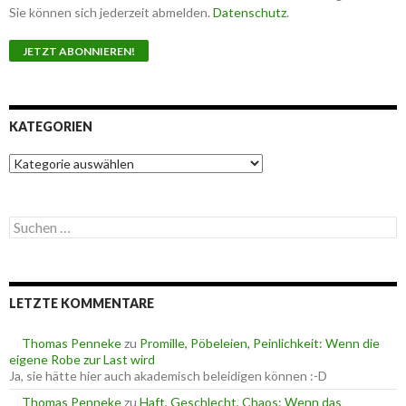
Sie können sich jederzeit abmelden.
Datenschutz
.
KATEGORIEN
K
a
t
e
S
g
u
o
c
r
h
i
e
e
LETZTE KOMMENTARE
n
n
n
a
Thomas Penneke
zu
Promille, Pöbeleien, Peinlichkeit: Wenn die
c
eigene Robe zur Last wird
h
Ja, sie hätte hier auch akademisch beleidigen können :-D
:
Thomas Penneke
zu
Haft, Geschlecht, Chaos: Wenn das