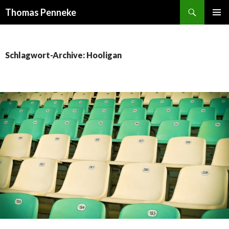
Suchen
Thomas Penneke
SPRINGE
PRIMÄR
ZUM
MENÜ
INHALT
Schlagwort-Archive: Hooligan