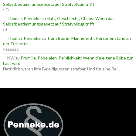
Selbstbestimmungsgesetz auf Strafvollzug trifft
:-D
Thomas Penneke
zu
Haft, Geschlecht, Chaos: Wenn das
Selbstbestimmungsgesetz auf Strafvollzug trifft
:-)
Thomas Penneke
zu
Transfrau im Männergriff: Personenstand an
der Zellentür
Pssssst!
NW
zu
Promille, Pöbeleien, Peinlichkeit: Wenn die eigene Robe zur
Last wird
Natürlich waren ihre Beleidigungen strafbar. Und für eine Re…