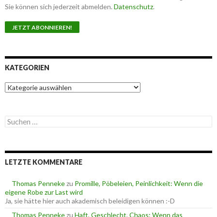
Sie können sich jederzeit abmelden.
Datenschutz
.
KATEGORIEN
K
a
t
e
S
g
u
o
c
r
h
i
e
e
LETZTE KOMMENTARE
n
n
n
a
Thomas Penneke
zu
Promille, Pöbeleien, Peinlichkeit: Wenn die
c
eigene Robe zur Last wird
h
Ja, sie hätte hier auch akademisch beleidigen können :-D
:
Thomas Penneke
zu
Haft, Geschlecht, Chaos: Wenn das