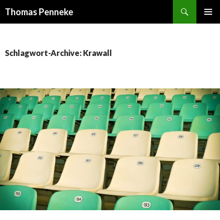
Suchen
Thomas Penneke
SPRINGE
PRIMÄR
ZUM
MENÜ
INHALT
Schlagwort-Archive: Krawall