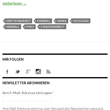
Stadionverbot – wie dagegen vorgehen?
weiterlesen
→
DRITTE HALBZEIT
FUSSBALL
HANSA
HOOLIGAN
KRAWALL
PYRO
STADIONVERBOT
MIR FOLGEN
NEWSLETTER ABONNIEREN
Ihre E-Mail-Adresse eintragen
*
Ihre Mail-Adresse wird nur zum Versand des Newsletters genutzt.