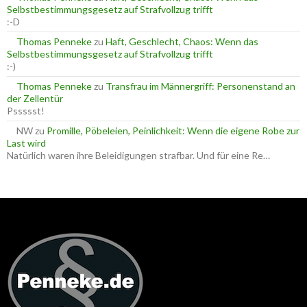
Selbstbestimmungsgesetz auf Strafvollzug trifft
:-D
Thomas Penneke
zu
Haft, Geschlecht, Chaos: Wenn das
Selbstbestimmungsgesetz auf Strafvollzug trifft
:-)
Thomas Penneke
zu
Transfrau im Männergriff: Personenstand an
der Zellentür
Pssssst!
NW
zu
Promille, Pöbeleien, Peinlichkeit: Wenn die eigene Robe zur
Last wird
Natürlich waren ihre Beleidigungen strafbar. Und für eine Re…