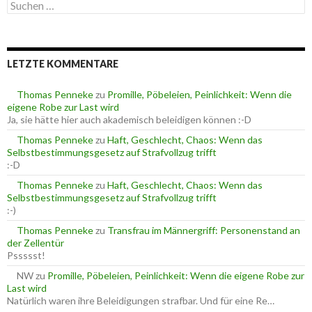
S
g
u
o
c
r
h
i
e
e
LETZTE KOMMENTARE
n
n
n
a
Thomas Penneke
zu
Promille, Pöbeleien, Peinlichkeit: Wenn die
c
eigene Robe zur Last wird
h
Ja, sie hätte hier auch akademisch beleidigen können :-D
:
Thomas Penneke
zu
Haft, Geschlecht, Chaos: Wenn das
Selbstbestimmungsgesetz auf Strafvollzug trifft
:-D
Thomas Penneke
zu
Haft, Geschlecht, Chaos: Wenn das
Selbstbestimmungsgesetz auf Strafvollzug trifft
:-)
Thomas Penneke
zu
Transfrau im Männergriff: Personenstand an
der Zellentür
Pssssst!
NW
zu
Promille, Pöbeleien, Peinlichkeit: Wenn die eigene Robe zur
Last wird
Natürlich waren ihre Beleidigungen strafbar. Und für eine Re…