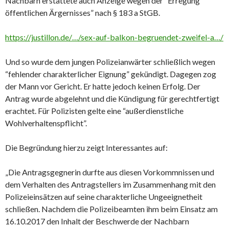
Nachbarn erstattete auch Anzeige wegen der “Erregung
öffentlichen Ärgernisses” nach § 183 a StGB.
https://justillo
n.de/…/sex-auf-balkon-begruendet-zweifel-a…/
Und so wurde dem jungen Polizeianwärter schließlich wegen
“fehlender charakterlicher Eignung” gekündigt. Dagegen zog
der Mann vor Gericht. Er hatte jedoch keinen Erfolg. Der
Antrag wurde abgelehnt und die Kündigung für gerechtfertigt
erachtet. Für Polizisten gelte eine “außerdienstliche
Wohlverhaltenspflicht”.
Die Begründung hierzu zeigt Interessantes auf:
„Die Antragsgegnerin durfte aus diesen Vorkommnissen und
dem Verhalten des Antragstellers im Zusammenhang mit den
Polizeieinsätzen auf seine charakterliche Ungeeignetheit
schließen. Nachdem die Polizeibeamten ihm beim Einsatz am
16.10.2017 den Inhalt der Beschwerde der Nachbarn