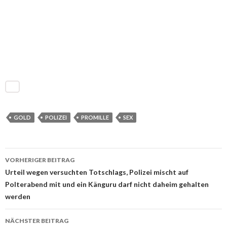
GOLD
POLIZEI
PROMILLE
SEX
VORHERIGER BEITRAG
Beitrags-
Urteil wegen versuchten Totschlags, Polizei mischt auf
Polterabend mit und ein Känguru darf nicht daheim gehalten
Navigation
werden
NÄCHSTER BEITRAG