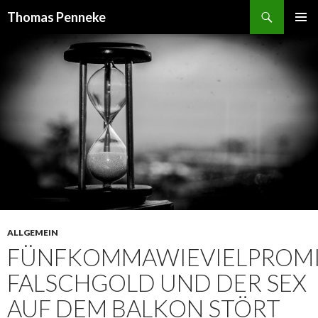
Suchen
Thomas Penneke
SPRINGE
PRIMÄR
ZUM
MENÜ
INHALT
ALLGEMEIN
FÜNFKOMMAWIEVIELPROMI
FALSCHGOLD UND DER SEX
AUF DEM BALKON STÖRT