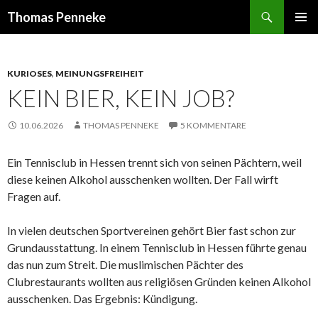
Suchen
Thomas Penneke
SPRINGE
PRIMÄR
ZUM
MENÜ
INHALT
KURIOSES
,
MEINUNGSFREIHEIT
KEIN BIER, KEIN JOB?
10.06.2026
THOMAS PENNEKE
5 KOMMENTARE
Ein Tennisclub in Hessen trennt sich von seinen Pächtern, weil
diese keinen Alkohol ausschenken wollten. Der Fall wirft
Fragen auf.
In vielen deutschen Sportvereinen gehört Bier fast schon zur
Grundausstattung. In einem Tennisclub in Hessen führte genau
das nun zum Streit. Die muslimischen Pächter des
Clubrestaurants wollten aus religiösen Gründen keinen Alkohol
ausschenken. Das Ergebnis: Kündigung.