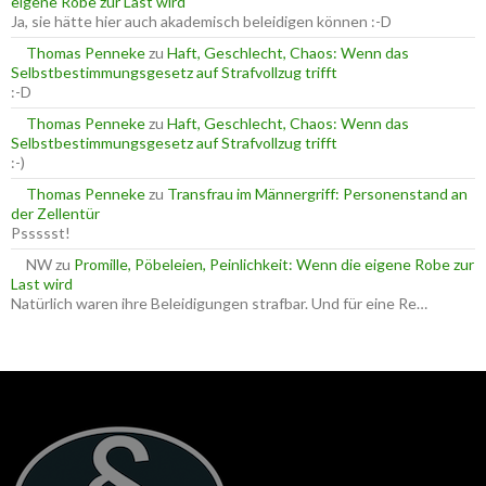
eigene Robe zur Last wird
h
Ja, sie hätte hier auch akademisch beleidigen können :-D
:
Thomas Penneke
zu
Haft, Geschlecht, Chaos: Wenn das
Selbstbestimmungsgesetz auf Strafvollzug trifft
:-D
Thomas Penneke
zu
Haft, Geschlecht, Chaos: Wenn das
Selbstbestimmungsgesetz auf Strafvollzug trifft
:-)
Thomas Penneke
zu
Transfrau im Männergriff: Personenstand an
der Zellentür
Pssssst!
NW
zu
Promille, Pöbeleien, Peinlichkeit: Wenn die eigene Robe zur
Last wird
Natürlich waren ihre Beleidigungen strafbar. Und für eine Re…