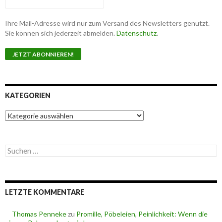
Ihre Mail-Adresse wird nur zum Versand des Newsletters genutzt.
Sie können sich jederzeit abmelden.
Datenschutz
.
KATEGORIEN
K
a
t
e
S
g
u
o
c
r
h
i
e
e
LETZTE KOMMENTARE
n
n
n
a
Thomas Penneke
zu
Promille, Pöbeleien, Peinlichkeit: Wenn die
c