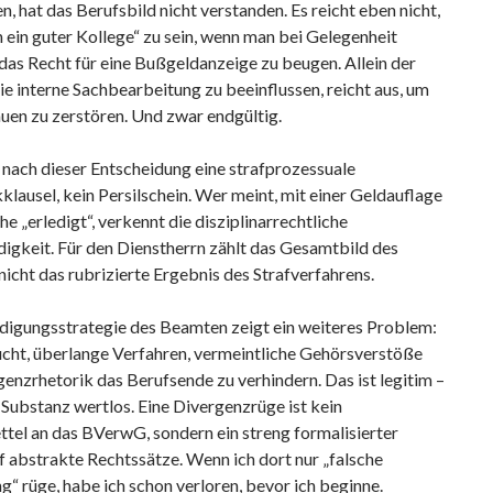
n, hat das Berufsbild nicht verstanden. Es reicht eben nicht,
h ein guter Kollege“ zu sein, wenn man bei Gelegenheit
, das Recht für eine Bußgeldanzeige zu beugen. Allein der
ie interne Sachbearbeitung zu beeinflussen, reicht aus, um
uen zu zerstören. Und zwar endgültig.
 nach dieser Entscheidung eine strafprozessuale
lausel, kein Persilschein. Wer meint, mit einer Geldauflage
che „erledigt“, verkennt die disziplinarrechtliche
igkeit. Für den Dienstherrn zählt das Gesamtbild des
icht das rubrizierte Ergebnis des Strafverfahrens.
idigungsstrategie des Beamten zeigt ein weiteres Problem:
cht, überlange Verfahren, vermeintliche Gehörsverstöße
enzrhetorik das Berufsende zu verhindern. Das ist legitim –
Substanz wertlos. Eine Divergenzrüge ist kein
tel an das BVerwG, sondern ein streng formalisierter
f abstrakte Rechtssätze. Wenn ich dort nur „falsche
 rüge, habe ich schon verloren, bevor ich beginne.