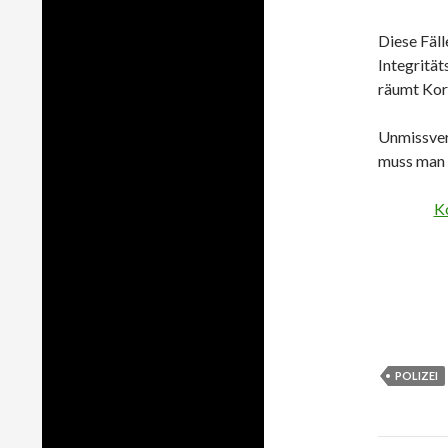
Diese Fäll
Integrität
räumt Kor
Unmissvers
muss man 
K
POLIZEI