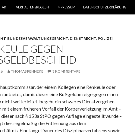
TAKT
VERHALTENSREGELN
IMPRESSUM
DATENSCHUTZERKLÄRUNG
CHT
,
BUNDESVERWALTUNGSGERICHT
,
DIENSTRECHT
,
POLIZEI
KEULE GEGEN
SGELDBESCHEID
26
THOMAS PENNEKE
3 KOMMENTARE
eihauptkommissar, der einem Kollegen eine Rehkeule oder
n anbietet, damit dieser eine Bußgeldanzeige gegen einen
nicht weiterleitet, begeht ein schweres Dienstvergehen.
mit einem früheren Vorfall der Körperverletzung im Amt –
 dieser nach § 153a StPO gegen Auflage eingestellt wurde –
gt dies regelmäßig die Entfernung aus dem
hältnis. Eine lange Dauer des Disziplinarverfahrens sowie