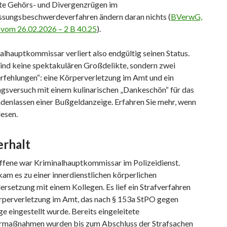
te Gehörs- und Divergenzrügen im
ssungsbeschwerdeverfahren ändern daran nichts (
BVerwG,
 vom 26.02.2026 – 2 B 40.25
).
alhauptkommissar verliert also endgültig seinen Status.
sind keine spektakulären Großdelikte, sondern zwei
rfehlungen“: eine Körperverletzung im Amt und ein
gsversuch mit einem kulinarischen „Dankeschön“ für das
denlassen einer Bußgeldanzeige. Erfahren Sie mehr, wenn
lesen.
erhalt
ffene war Kriminalhauptkommissar im Polizeidienst.
am es zu einer innerdienstlichen körperlichen
rsetzung mit einem Kollegen. Es lief ein Strafverfahren
perverletzung im Amt, das nach § 153a StPO gegen
e eingestellt wurde. Bereits eingeleitete
armaßnahmen wurden bis zum Abschluss der Strafsachen