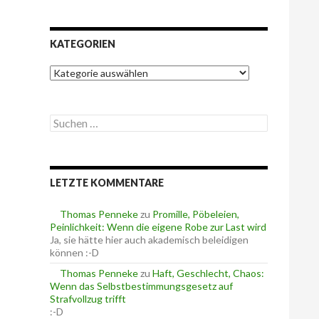
KATEGORIEN
K
a
t
e
S
g
u
o
c
r
h
i
e
e
LETZTE KOMMENTARE
n
n
n
a
Thomas Penneke
zu
Promille, Pöbeleien,
c
Peinlichkeit: Wenn die eigene Robe zur Last wird
h
Ja, sie hätte hier auch akademisch beleidigen
:
können :-D
Thomas Penneke
zu
Haft, Geschlecht, Chaos:
Wenn das Selbstbestimmungsgesetz auf
Strafvollzug trifft
:-D