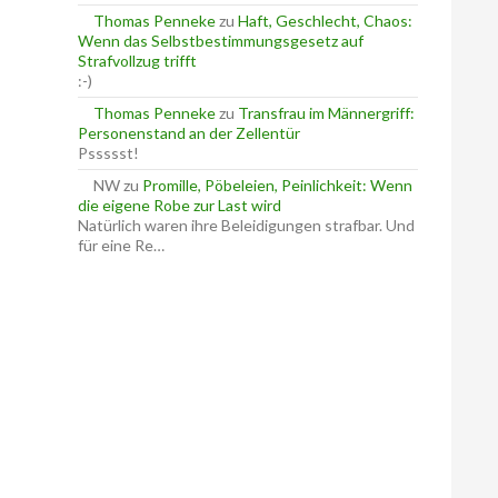
Thomas Penneke
zu
Haft, Geschlecht, Chaos:
Wenn das Selbstbestimmungsgesetz auf
Strafvollzug trifft
:-)
Thomas Penneke
zu
Transfrau im Männergriff:
Personenstand an der Zellentür
Pssssst!
NW
zu
Promille, Pöbeleien, Peinlichkeit: Wenn
die eigene Robe zur Last wird
Natürlich waren ihre Beleidigungen strafbar. Und
für eine Re…