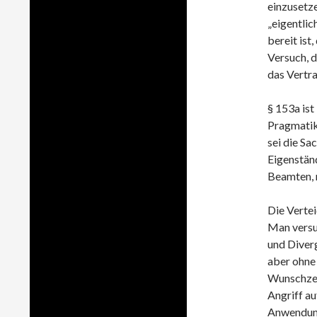
einzusetze
„eigentlic
bereit ist
Versuch, d
das Vertra
§ 153a ist
Pragmatikk
sei die Sa
Eigenständ
Beamten, n
Die Verte
Man versu
und Diverg
aber ohne 
Wunschzet
Angriff au
Anwendung“