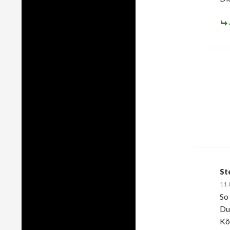
St
11.
So
Dun
Kö