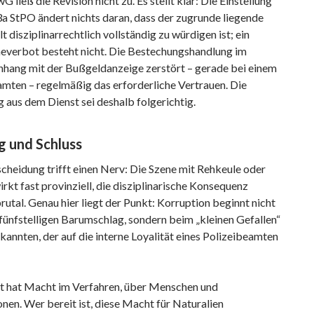
 ließ die Revision nicht zu. Es stellt klar: Die Einstellung
a StPO ändert nichts daran, dass der zugrunde liegende
t disziplinarrechtlich vollständig zu würdigen ist; ein
erbot besteht nicht. Die Bestechungshandlung im
ang mit der Bußgeldanzeige zerstört – gerade bei einem
amten – regelmäßig das erforderliche Vertrauen. Die
 aus dem Dienst sei deshalb folgerichtig.
 und Schluss
cheidung trifft einen Nerv: Die Szene mit Rehkeule oder
rkt fast provinziell, die disziplinarische Konsequenz
utal. Genau hier liegt der Punkt: Korruption beginnt nicht
fünfstelligen Barumschlag, sondern beim „kleinen Gefallen“
kannten, der auf die interne Loyalität eines Polizeibeamten
ist hat Macht im Verfahren, über Menschen und
nen. Wer bereit ist, diese Macht für Naturalien