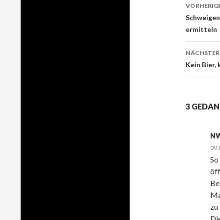
VORHERIGE
Beitr
Schweigen 
ermitteln
Navig
NÄCHSTER
Kein Bier, 
3 GEDAN
N
09.
So
öf
Be
Ma
zu 
Di