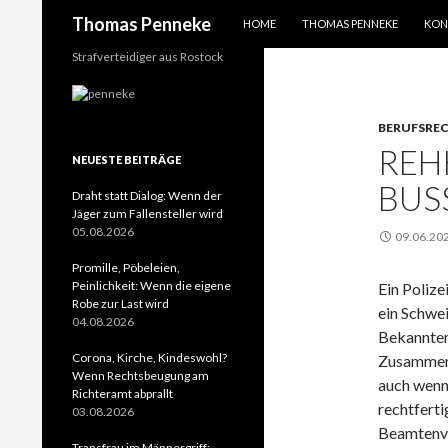
SPRINGE ZUM INHALT
Suchen
Thomas Penneke
HOME
THOMAS PENNEKE
KON
Strafverteidiger aus Rostock
BERUFSRE
REH
NEUESTE BEITRÄGE
BUS
Draht statt Dialog: Wenn der
Jäger zum Fallensteller wird
05.08.2026
09.06.20
Promille, Pöbeleien,
Peinlichkeit: Wenn die eigene
Ein Poliz
Robe zur Last wird
ein Schwei
04.08.2026
Bekannten 
Corona, Kirche, Kindeswohl?
Zusammen 
Wenn Rechtsbeugung am
auch wenn
Richteramt abprallt
rechtferti
03.08.2026
Beamtenver
Transfrau im Männergriff: