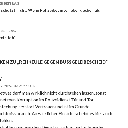
R BEITRAG
ags-
schützt nicht: Wenn Polizeibeamte lieber decken als
ation
 BEITRAG
kein Job?
KEN ZU „REHKEULE GEGEN BUSSGELDBESCHEID“
W
06.2026 UM 21:55 UHR
 etwas darf man wirklich nicht durchgehen lassen, sonst
fnet man Korruption im Polizeidienst Tür und Tor.
stechung zerstört Vertrauen und ist im Grunde
chtmissbrauch. An wirklicher Einsicht scheint es hier auch
fehlen.
e Entfernung aus dem Dienst ist richtig und notwendig.