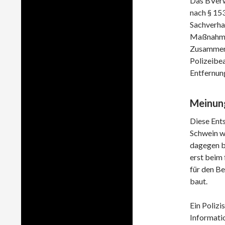
Das BVerwG
nach § 153
Sachverhal
Maßnahmev
Zusammenh
Polizeibe
Entfernung
Meinung
Diese Ents
Schwein wi
dagegen br
erst beim 
für den Be
baut.
Ein Poliz
Informatio