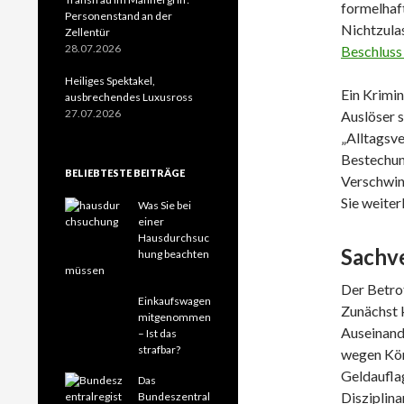
formelhaf
Personenstand an der
Nichtzula
Zellentür
28.07.2026
Beschluss
Heiliges Spektakel,
Ein Krimin
ausbrechendes Luxusross
27.07.2026
Auslöser 
„Alltagsve
Bestechun
BELIEBTESTE BEITRÄGE
Verschwin
Sie weiter
Was Sie bei
einer
Hausdurchsuc
Sachv
hung beachten
müssen
Der Betro
Einkaufswagen
Zunächst k
mitgenommen
Auseinande
– Ist das
strafbar?
wegen Kör
Geldauflag
Das
Disziplin
Bundeszentral