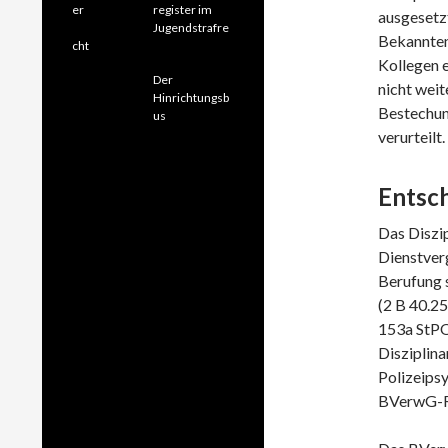
register im
ausgesetzt
Jugendstrafre
Bekannten
cht
Kollegen e
Der
nicht weit
Hinrichtungsb
Bestechun
us
verurteilt.
Entsc
Das Diszip
Dienstver
Berufung 
(2 B 40.25
153a StPO
Disziplin
Polizeips
BVerwG-R