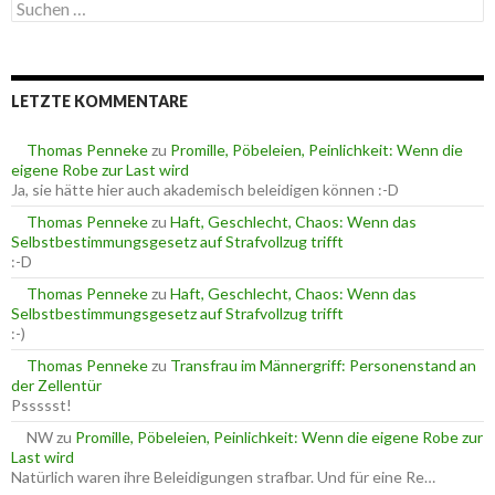
S
g
u
o
c
r
h
i
e
e
LETZTE KOMMENTARE
n
n
n
a
Thomas Penneke
zu
Promille, Pöbeleien, Peinlichkeit: Wenn die
c
eigene Robe zur Last wird
h
Ja, sie hätte hier auch akademisch beleidigen können :-D
:
Thomas Penneke
zu
Haft, Geschlecht, Chaos: Wenn das
Selbstbestimmungsgesetz auf Strafvollzug trifft
:-D
Thomas Penneke
zu
Haft, Geschlecht, Chaos: Wenn das
Selbstbestimmungsgesetz auf Strafvollzug trifft
:-)
Thomas Penneke
zu
Transfrau im Männergriff: Personenstand an
der Zellentür
Pssssst!
NW
zu
Promille, Pöbeleien, Peinlichkeit: Wenn die eigene Robe zur
Last wird
Natürlich waren ihre Beleidigungen strafbar. Und für eine Re…