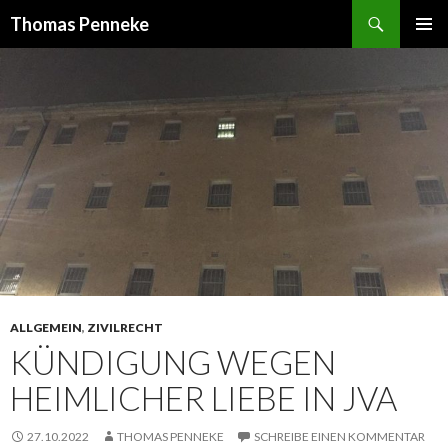
Suchen
Thomas Penneke
SPRINGE
PRIMÄR
ZUM
MENÜ
INHALT
ALLGEMEIN
,
ZIVILRECHT
KÜNDIGUNG WEGEN
HEIMLICHER LIEBE IN JVA
27.10.2022
THOMAS PENNEKE
SCHREIBE EINEN KOMMENTAR