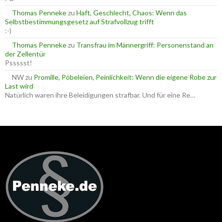
Thomas Penneke
zu
Haft, Geschlecht, Chaos: Wenn das
Selbstbestimmungsgesetz auf Strafvollzug trifft
:-)
Thomas Penneke
zu
Transfrau im Männergriff: Personenstand an
der Zellentür
Pssssst!
NW
zu
Promille, Pöbeleien, Peinlichkeit: Wenn die eigene Robe zur
Last wird
Natürlich waren ihre Beleidigungen strafbar. Und für eine Re…