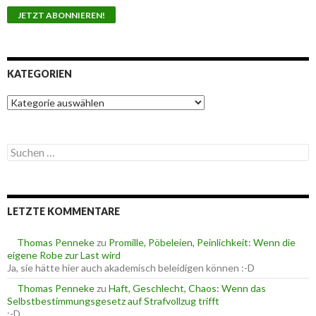
KATEGORIEN
K
a
t
e
S
g
u
o
c
r
h
i
e
e
LETZTE KOMMENTARE
n
n
n
a
Thomas Penneke
zu
Promille, Pöbeleien, Peinlichkeit: Wenn die
c
eigene Robe zur Last wird
h
Ja, sie hätte hier auch akademisch beleidigen können :-D
:
Thomas Penneke
zu
Haft, Geschlecht, Chaos: Wenn das
Selbstbestimmungsgesetz auf Strafvollzug trifft
:-D