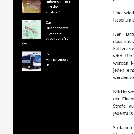
mitgenommen
– Ist das
Und wiede
strafbar?
lassen, mi
Das
Bundeszentral
register im
Der Haftg
Jugendstrafre
dass mit 
cht
Fall zu e
Der
wird. Blo
Hinrichtungsb
werden kö
us
jeden ei
werden sol
Mittlerwe
der Fluch
Strafe au
jedenfalls 
So kann m