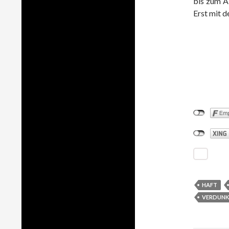
bis zum A
Erst mit d
HAFT
VERDUNK