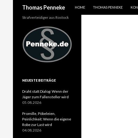
SPRINGE ZUM INHALT
Suchen
Thomas Penneke
HOME
THOMAS PENNEKE
KON
Strafverteidiger aus Rostock
NEUESTE BEITRÄGE
Draht statt Dialog: Wenn der
Jäger zum Fallensteller wird
05.08.2026
Promille, Pöbeleien,
Peinlichkeit: Wenn die eigene
Robe zur Last wird
04.08.2026