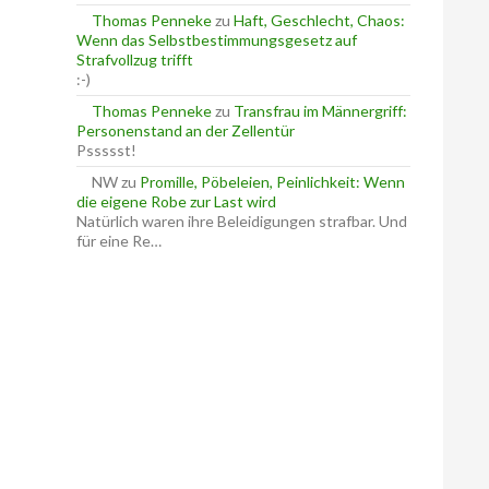
Thomas Penneke
zu
Haft, Geschlecht, Chaos:
Wenn das Selbstbestimmungsgesetz auf
Strafvollzug trifft
:-)
Thomas Penneke
zu
Transfrau im Männergriff:
Personenstand an der Zellentür
Pssssst!
NW
zu
Promille, Pöbeleien, Peinlichkeit: Wenn
die eigene Robe zur Last wird
Natürlich waren ihre Beleidigungen strafbar. Und
für eine Re…