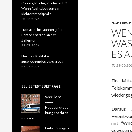
Corona, Kirche, Kindeswohl?
Wenn Rechtsbeugung am
Richteramt abprallt
03.08.2026
HAFTRECH
WEN
Transfrau im Männergriff:
Personenstand an der
WAS
Zellentür
28.07.2026
ES 
Heiliges Spektakel,
ausbrechendes Luxusross
29.08.20
27.07.2026
Ein Mita
BELIEBTESTE BEITRÄGE
Telekom
wiedergeg
Was Sie bei
einer
Hausdurchsuc
Daraus 
hung beachten
Verantwor
müssen
mit “WIR
Einkaufswagen
gewesen s