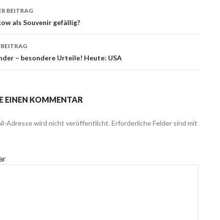
R BEITRAG
ags-
ow als Souvenir gefällig?
ation
 BEITRAG
nder – besondere Urteile! Heute: USA
E EINEN KOMMENTAR
l-Adresse wird nicht veröffentlicht.
Erforderliche Felder sind mit
ar