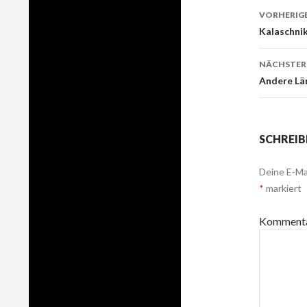
VORHERIGE
Beitr
Kalaschnik
Navig
NÄCHSTER
Andere Lä
SCHREIB
Deine E-Mai
*
markiert
Komment