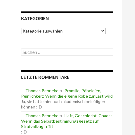
KATEGORIEN
K
a
t
e
S
g
u
o
c
r
h
i
e
e
LETZTE KOMMENTARE
n
n
n
a
Thomas Penneke
zu
Promille, Pöbeleien,
c
Peinlichkeit: Wenn die eigene Robe zur Last wird
h
Ja, sie hätte hier auch akademisch beleidigen
:
können :-D
Thomas Penneke
zu
Haft, Geschlecht, Chaos:
Wenn das Selbstbestimmungsgesetz auf
Strafvollzug trifft
:-D