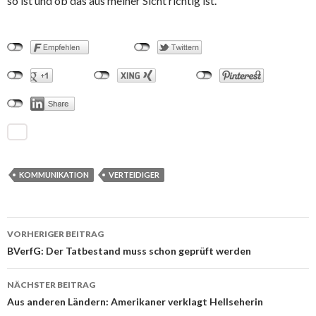
so ist und ob das aus meiner Sicht richtig ist.
KOMMUNIKATION
VERTEIDIGER
VORHERIGER BEITRAG
Beitrags-
BVerfG: Der Tatbestand muss schon geprüft werden
Navigation
NÄCHSTER BEITRAG
Aus anderen Ländern: Amerikaner verklagt Hellseherin