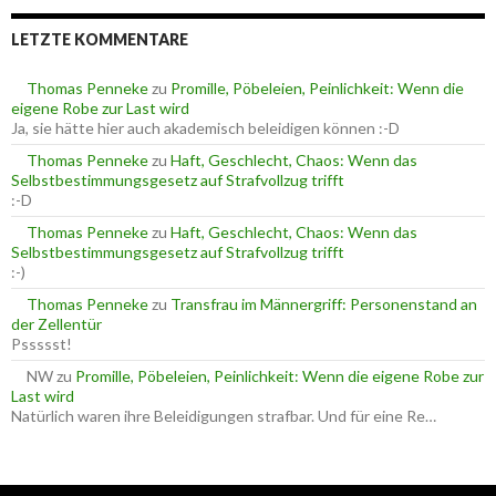
h
i
e
e
LETZTE KOMMENTARE
n
n
n
a
Thomas Penneke
zu
Promille, Pöbeleien, Peinlichkeit: Wenn die
c
eigene Robe zur Last wird
h
Ja, sie hätte hier auch akademisch beleidigen können :-D
:
Thomas Penneke
zu
Haft, Geschlecht, Chaos: Wenn das
Selbstbestimmungsgesetz auf Strafvollzug trifft
:-D
Thomas Penneke
zu
Haft, Geschlecht, Chaos: Wenn das
Selbstbestimmungsgesetz auf Strafvollzug trifft
:-)
Thomas Penneke
zu
Transfrau im Männergriff: Personenstand an
der Zellentür
Pssssst!
NW
zu
Promille, Pöbeleien, Peinlichkeit: Wenn die eigene Robe zur
Last wird
Natürlich waren ihre Beleidigungen strafbar. Und für eine Re…