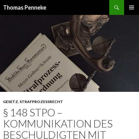
Suchen
Thomas Penneke
SPRINGE
PRIMÄR
ZUM
MENÜ
INHALT
GESETZ
,
STRAFPROZESSRECHT
§ 148 STPO –
KOMMUNIKATION DES
BESCHULDIGTEN MIT