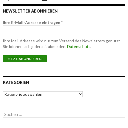
NEWSLETTER ABONNIEREN
Ihre E-Mail-Adresse eintragen
*
Ihre Mail-Adresse wird nur zum Versand des Newsletters genutzt.
Sie können sich jederzeit abmelden.
Datenschutz
.
KATEGORIEN
K
a
t
e
S
g
u
o
c
r