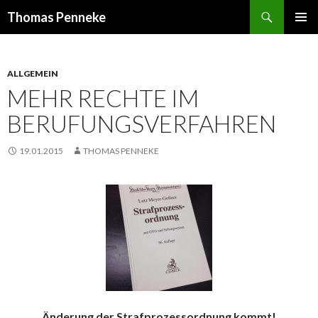
Suchen
Thomas Penneke
SPRINGE
PRIMÄR
ZUM
MENÜ
INHALT
ALLGEMEIN
MEHR RECHTE IM
BERUFUNGSVERFAHREN
19.01.2015
THOMAS PENNEKE
Änderung der Strafprozessordnung kommt!