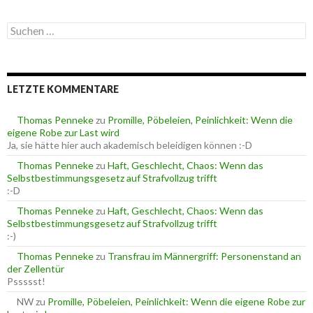
t
e
S
g
u
o
c
r
h
i
e
e
LETZTE KOMMENTARE
n
n
n
a
Thomas Penneke
zu
Promille, Pöbeleien, Peinlichkeit: Wenn die
c
eigene Robe zur Last wird
h
Ja, sie hätte hier auch akademisch beleidigen können :-D
:
Thomas Penneke
zu
Haft, Geschlecht, Chaos: Wenn das
Selbstbestimmungsgesetz auf Strafvollzug trifft
:-D
Thomas Penneke
zu
Haft, Geschlecht, Chaos: Wenn das
Selbstbestimmungsgesetz auf Strafvollzug trifft
:-)
Thomas Penneke
zu
Transfrau im Männergriff: Personenstand an
der Zellentür
Pssssst!
NW
zu
Promille, Pöbeleien, Peinlichkeit: Wenn die eigene Robe zur