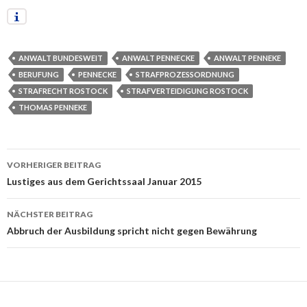
ANWALT BUNDESWEIT
ANWALT PENNECKE
ANWALT PENNEKE
BERUFUNG
PENNECKE
STRAFPROZESSORDNUNG
STRAFRECHT ROSTOCK
STRAFVERTEIDIGUNG ROSTOCK
THOMAS PENNEKE
VORHERIGER BEITRAG
Beitrags-
Lustiges aus dem Gerichtssaal Januar 2015
Navigation
NÄCHSTER BEITRAG
Abbruch der Ausbildung spricht nicht gegen Bewährung