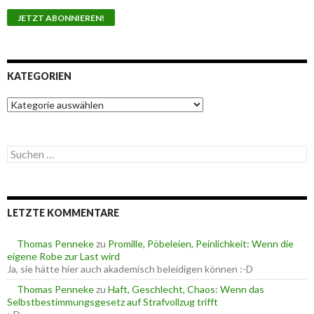
KATEGORIEN
K
a
t
e
S
g
u
o
c
r
h
i
e
e
LETZTE KOMMENTARE
n
n
n
a
Thomas Penneke
zu
Promille, Pöbeleien, Peinlichkeit: Wenn die
c
eigene Robe zur Last wird
h
Ja, sie hätte hier auch akademisch beleidigen können :-D
:
Thomas Penneke
zu
Haft, Geschlecht, Chaos: Wenn das
Selbstbestimmungsgesetz auf Strafvollzug trifft