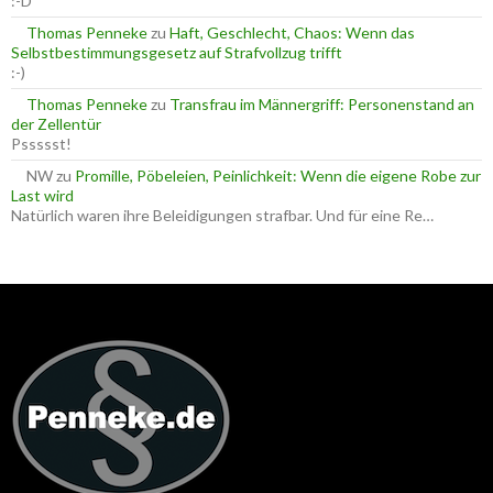
:-D
Thomas Penneke
zu
Haft, Geschlecht, Chaos: Wenn das
Selbstbestimmungsgesetz auf Strafvollzug trifft
:-)
Thomas Penneke
zu
Transfrau im Männergriff: Personenstand an
der Zellentür
Pssssst!
NW
zu
Promille, Pöbeleien, Peinlichkeit: Wenn die eigene Robe zur
Last wird
Natürlich waren ihre Beleidigungen strafbar. Und für eine Re…