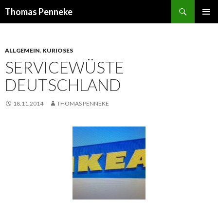
Suchen
Thomas Penneke
SPRINGE
PRIMÄR
ZUM
MENÜ
INHALT
ALLGEMEIN
,
KURIOSES
SERVICEWÜSTE
DEUTSCHLAND
18.11.2014
THOMAS PENNEKE