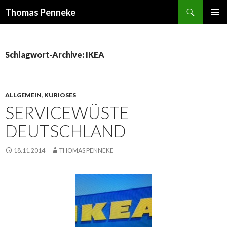
Suchen
Thomas Penneke
SPRINGE
PRIMÄR
ZUM
MENÜ
INHALT
Schlagwort-Archive: IKEA
ALLGEMEIN
,
KURIOSES
SERVICEWÜSTE
DEUTSCHLAND
18.11.2014
THOMAS PENNEKE