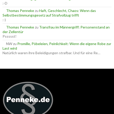
:-D
Thomas Penneke
zu
Haft, Geschlecht, Chaos: Wenn das
Selbstbestimmungsgesetz auf Strafvollzug trifft
:-)
Thomas Penneke
zu
Transfrau im Männergriff: Personenstand an
der Zellentür
Pssssst!
NW
zu
Promille, Pöbeleien, Peinlichkeit: Wenn die eigene Robe zur
Last wird
Natürlich waren ihre Beleidigungen strafbar. Und für eine Re…