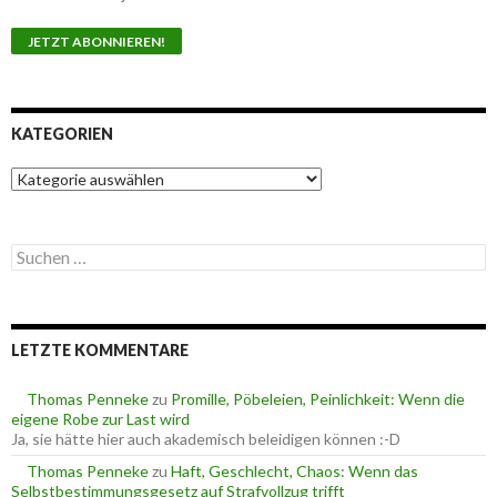
KATEGORIEN
K
a
t
e
S
g
u
o
c
r
h
i
e
e
LETZTE KOMMENTARE
n
n
n
a
Thomas Penneke
zu
Promille, Pöbeleien, Peinlichkeit: Wenn die
c
eigene Robe zur Last wird
h
Ja, sie hätte hier auch akademisch beleidigen können :-D
:
Thomas Penneke
zu
Haft, Geschlecht, Chaos: Wenn das
Selbstbestimmungsgesetz auf Strafvollzug trifft