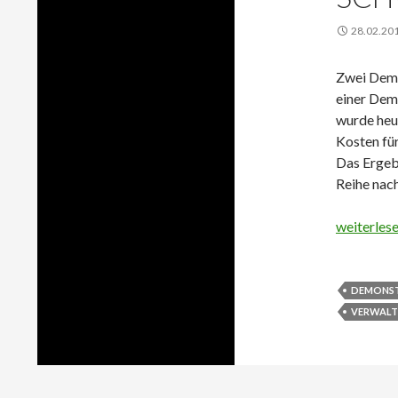
28.02.20
Zwei Demo
einer Dem
wurde heu
Kosten für
Das Ergeb
Reihe nac
Liebe Poli
weiterles
DEMONS
VERWALT