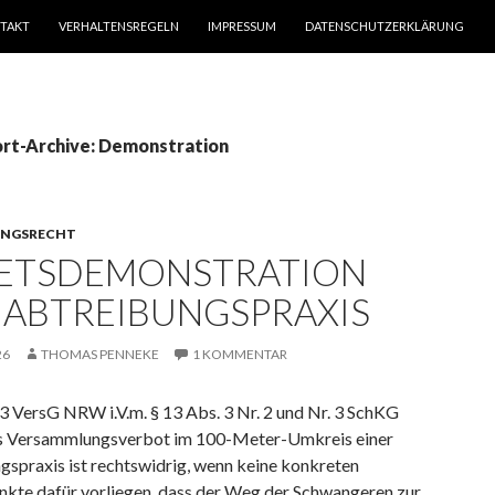
TAKT
VERHALTENSREGELN
IMPRESSUM
DATENSCHUTZERKLÄRUNG
rt-Archive: Demonstration
NGSRECHT
ETSDEMONSTRATION
 ABTREIBUNGSPRAXIS
26
THOMAS PENNEKE
1 KOMMENTAR
13 VersG NRW i.V.m. § 13 Abs. 3 Nr. 2 und Nr. 3 SchKG
s Versammlungsverbot im 100-Meter-Umkreis einer
gspraxis ist rechtswidrig, wenn keine konkreten
nkte dafür vorliegen, dass der Weg der Schwangeren zur