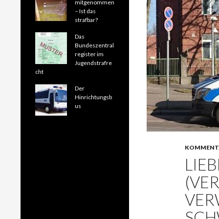
mitgenommen
– Ist das
strafbar?
Das
Bundeszentral
register im
Jugendstrafre
cht
Der
Hinrichtungsb
us
KOMMENT
LIEB
(VE
VER
SCH