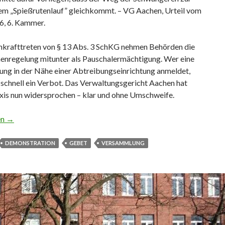
nem „Spießrutenlauf” gleichkommt. – VG Aachen, Urteil vom
6, 6. Kammer.
Inkrafttreten von § 13 Abs. 3 SchKG nehmen Behörden die
enregelung mitunter als Pauschalermächtigung. Wer eine
ng in der Nähe einer Abtreibungseinrichtung anmeldet,
chnell ein Verbot. Das Verwaltungsgericht Aachen hat
axis nun widersprochen – klar und ohne Umschweife.
onstration vor Abtreibungspraxis
en
→
DEMONSTRATION
GEBET
VERSAMMLUNG