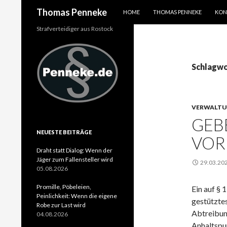
SPRINGE ZUM INHALT
Suchen
Thomas Penneke
HOME
THOMAS PENNEKE
KON
Strafverteidiger aus Rostock
Schlagwo
VERWALTU
GEB
NEUESTE BEITRÄGE
VOR
Draht statt Dialog: Wenn der
Jäger zum Fallensteller wird
29.03.20
05.08.2026
Promille, Pöbeleien,
Ein auf § 
Peinlichkeit: Wenn die eigene
gestützte
Robe zur Last wird
Abtreibun
04.08.2026
Anhaltspu