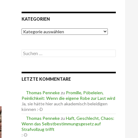
KATEGORIEN
K
a
t
e
S
g
u
o
c
r
h
i
e
e
LETZTE KOMMENTARE
n
n
n
a
Thomas Penneke
zu
Promille, Pöbeleien,
c
Peinlichkeit: Wenn die eigene Robe zur Last wird
h
Ja, sie hätte hier auch akademisch beleidigen
:
können :-D
Thomas Penneke
zu
Haft, Geschlecht, Chaos:
Wenn das Selbstbestimmungsgesetz auf
Strafvollzug trifft
:-D