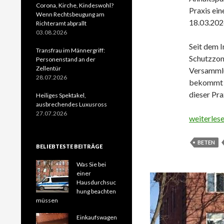
Corona, Kirche, Kindeswohl?
Praxis ei
Wenn Rechtsbeugung am
18.03.202
Richteramt abprallt
03.08.2026
Seit dem 
Transfrau im Männergriff:
Schutzzon
Personenstand an der
Zellentür
Versammlu
28.07.2026
bekommt s
dieser Pr
Heiliges Spektakel,
ausbrechendes Luxusross
27.07.2026
Gebetsdem
weiterles
BETEN
BELIEBTESTE BEITRÄGE
Was Sie bei
einer
Hausdurchsuc
hung beachten
müssen
Einkaufswagen