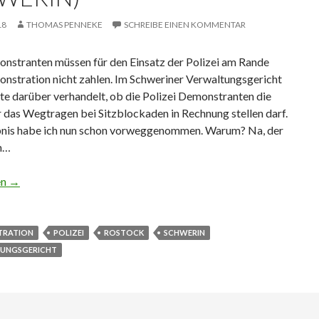
18
THOMAS PENNEKE
SCHREIBE EINEN KOMMENTAR
nstranten müssen für den Einsatz der Polizei am Rande
onstration nicht zahlen. Im Schweriner Verwaltungsgericht
te darüber verhandelt, ob die Polizei Demonstranten die
 das Wegtragen bei Sitzblockaden in Rechnung stellen darf.
nis habe ich nun schon vorweggenommen. Warum? Na, der
h…
zei: Was soll das? (Verhandlung Verwaltungsgericht Schwerin)
en
→
TRATION
POLIZEI
ROSTOCK
SCHWERIN
UNGSGERICHT