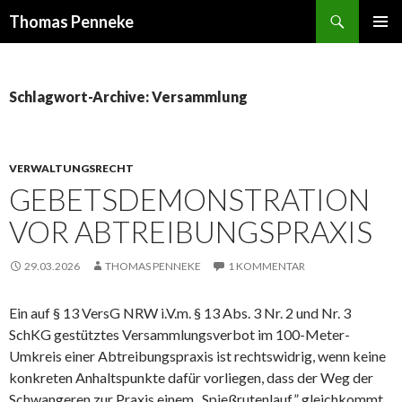
Suchen
Thomas Penneke
SPRINGE
PRIMÄR
ZUM
MENÜ
INHALT
Schlagwort-Archive: Versammlung
VERWALTUNGSRECHT
GEBETSDEMONSTRATION
VOR ABTREIBUNGSPRAXIS
29.03.2026
THOMAS PENNEKE
1 KOMMENTAR
Ein auf § 13 VersG NRW i.V.m. § 13 Abs. 3 Nr. 2 und Nr. 3
SchKG gestütztes Versammlungsverbot im 100-Meter-
Umkreis einer Abtreibungspraxis ist rechtswidrig, wenn keine
konkreten Anhaltspunkte dafür vorliegen, dass der Weg der
Schwangeren zur Praxis einem „Spießrutenlauf” gleichkommt.