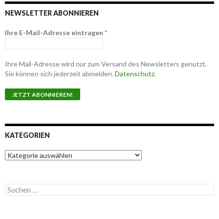
NEWSLETTER ABONNIEREN
Ihre E-Mail-Adresse eintragen
*
Ihre Mail-Adresse wird nur zum Versand des Newsletters genutzt.
Sie können sich jederzeit abmelden.
Datenschutz
.
KATEGORIEN
K
a
t
e
S
g
u
o
c
r
h
i