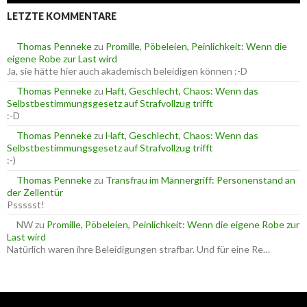
e
e
LETZTE KOMMENTARE
n
n
n
a
Thomas Penneke
zu
Promille, Pöbeleien, Peinlichkeit: Wenn die
c
eigene Robe zur Last wird
h
Ja, sie hätte hier auch akademisch beleidigen können :-D
:
Thomas Penneke
zu
Haft, Geschlecht, Chaos: Wenn das
Selbstbestimmungsgesetz auf Strafvollzug trifft
:-D
Thomas Penneke
zu
Haft, Geschlecht, Chaos: Wenn das
Selbstbestimmungsgesetz auf Strafvollzug trifft
:-)
Thomas Penneke
zu
Transfrau im Männergriff: Personenstand an
der Zellentür
Pssssst!
NW
zu
Promille, Pöbeleien, Peinlichkeit: Wenn die eigene Robe zur
Last wird
Natürlich waren ihre Beleidigungen strafbar. Und für eine Re…