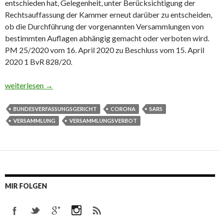
entschieden hat, Gelegenheit, unter Berücksichtigung der
Rechtsauffassung der Kammer erneut darüber zu entscheiden,
ob die Durchführung der vorgenannten Versammlungen von
bestimmten Auflagen abhängig gemacht oder verboten wird.
PM 25/2020 vom 16. April 2020 zu Beschluss vom 15. April
2020 1 BvR 828/20.
Antrag auf Erlass einer einstweiligen Anordnung gegen ein Vers
weiterlesen
→
BUNDESVERFASSUNGSGERICHT
CORONA
SARS
VERSAMMLUNG
VERSAMMLUNGSVERBOT
MIR FOLGEN