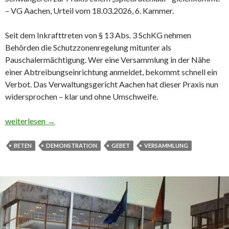
– VG Aachen, Urteil vom 18.03.2026, 6. Kammer.
Seit dem Inkrafttreten von § 13 Abs. 3 SchKG nehmen
Behörden die Schutzzonenregelung mitunter als
Pauschalermächtigung. Wer eine Versammlung in der Nähe
einer Abtreibungseinrichtung anmeldet, bekommt schnell ein
Verbot. Das Verwaltungsgericht Aachen hat dieser Praxis nun
widersprochen – klar und ohne Umschweife.
Gebetsdemonstration vor Abtreibungspraxis
weiterlesen
→
BETEN
DEMONSTRATION
GEBET
VERSAMMLUNG