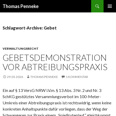
Suchen
Thomas Penneke
SPRINGE
PRIMÄR
ZUM
MENÜ
INHALT
Schlagwort-Archive: Gebet
VERWALTUNGSRECHT
GEBETSDEMONSTRATION
VOR ABTREIBUNGSPRAXIS
29.03.2026
THOMAS PENNEKE
1 KOMMENTAR
Ein auf § 13 VersG NRW i.V.m. § 13 Abs. 3 Nr. 2 und Nr. 3
SchKG gestütztes Versammlungsverbot im 100-Meter-
Umkreis einer Abtreibungspraxis ist rechtswidrig, wenn keine
konkreten Anhaltspunkte dafür vorliegen, dass der Weg der
Schwangeren zur Praxis einem „Spießrutenlauf” gleichkommt.