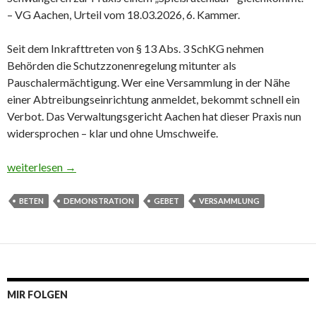
– VG Aachen, Urteil vom 18.03.2026, 6. Kammer.
Seit dem Inkrafttreten von § 13 Abs. 3 SchKG nehmen
Behörden die Schutzzonenregelung mitunter als
Pauschalermächtigung. Wer eine Versammlung in der Nähe
einer Abtreibungseinrichtung anmeldet, bekommt schnell ein
Verbot. Das Verwaltungsgericht Aachen hat dieser Praxis nun
widersprochen – klar und ohne Umschweife.
Gebetsdemonstration vor Abtreibungspraxis
weiterlesen
→
BETEN
DEMONSTRATION
GEBET
VERSAMMLUNG
MIR FOLGEN