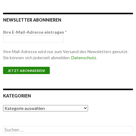
NEWSLETTER ABONNIEREN
Ihre E-Mail-Adresse eintragen
*
Ihre Mail-Adresse wird nur zum Versand des Newsletters genutzt.
Sie können sich jederzeit abmelden.
Datenschutz
.
KATEGORIEN
K
a
t
e
S
g
u
o