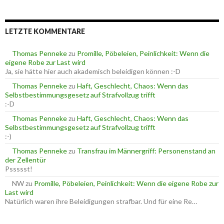
c
r
h
i
e
e
LETZTE KOMMENTARE
n
n
n
a
Thomas Penneke
zu
Promille, Pöbeleien, Peinlichkeit: Wenn die
c
eigene Robe zur Last wird
h
Ja, sie hätte hier auch akademisch beleidigen können :-D
:
Thomas Penneke
zu
Haft, Geschlecht, Chaos: Wenn das
Selbstbestimmungsgesetz auf Strafvollzug trifft
:-D
Thomas Penneke
zu
Haft, Geschlecht, Chaos: Wenn das
Selbstbestimmungsgesetz auf Strafvollzug trifft
:-)
Thomas Penneke
zu
Transfrau im Männergriff: Personenstand an
der Zellentür
Pssssst!
NW
zu
Promille, Pöbeleien, Peinlichkeit: Wenn die eigene Robe zur
Last wird
Natürlich waren ihre Beleidigungen strafbar. Und für eine Re…