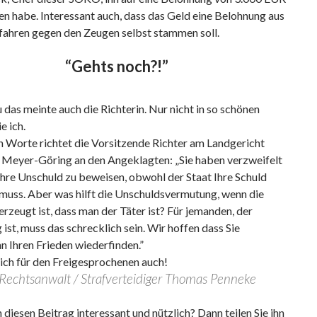
n habe. Interessant auch, dass das Geld eine Belohnung aus
fahren gegen den Zeugen selbst stammen soll.
“Gehts noch?!”
das meinte auch die Richterin. Nur nicht in so schönen
e ich.
n Worte richtet die Vorsitzende Richter am Landgericht
 Meyer-Göring an den Angeklagten: „Sie haben verzweifelt
Ihre Unschuld zu beweisen, obwohl der Staat Ihre Schuld
muss. Aber was hilft die Unschuldsvermutung, wenn die
erzeugt ist, dass man der Täter ist? Für jemanden, der
 ist, muss das schrecklich sein. Wir hoffen dass Sie
 Ihren Frieden wiederfinden.”
ich für den Freigesprochenen auch!
 Rechtsanwalt / Strafverteidiger Thomas Penneke
 diesen Beitrag interessant und nützlich? Dann teilen Sie ihn