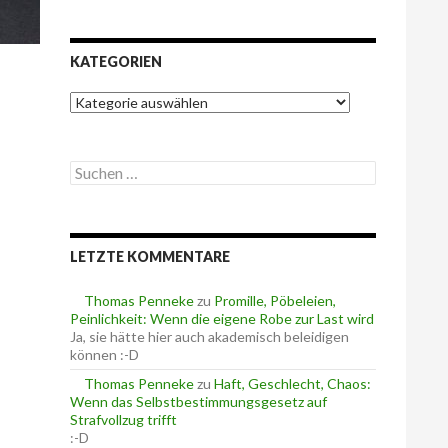
KATEGORIEN
K
a
t
e
S
g
u
o
c
r
h
i
e
e
LETZTE KOMMENTARE
n
n
n
a
Thomas Penneke
zu
Promille, Pöbeleien,
c
Peinlichkeit: Wenn die eigene Robe zur Last wird
h
Ja, sie hätte hier auch akademisch beleidigen
:
können :-D
Thomas Penneke
zu
Haft, Geschlecht, Chaos:
Wenn das Selbstbestimmungsgesetz auf
Strafvollzug trifft
:-D