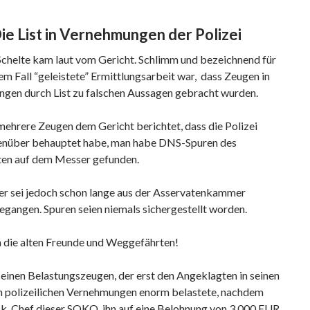
ie List in Vernehmungen der Polizei
Schelte kam laut vom Gericht. Schlimm und bezeichnend für
sem Fall “geleistete” Ermittlungsarbeit war, dass Zeugen in
gen durch List zu falschen Aussagen gebracht wurden.
mehrere Zeugen dem Gericht berichtet, dass die Polizei
enüber behauptet habe, man habe DNS-Spuren des
en auf dem Messer gefunden.
r sei jedoch schon lange aus der Asservatenkammer
egangen. Spuren seien niemals sichergestellt worden.
 die alten Freunde und Weggefährten!
einen Belastungszeugen, der erst den Angeklagten in seinen
n polizeilichen Vernehmungen enorm belastete, nachdem
k, Chef dieser SOKO, ihn auf eine Belohnung von 3.000 EUR