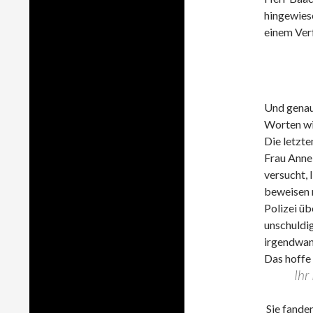
hingewiese
einem Ver
Und genau 
Worten wi
Die letzte
Frau Anne
versucht, 
beweisen 
Polizei üb
unschuldig
irgendwann
Das hoffe 
Ihr
Sie fanden