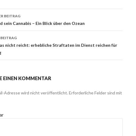
R BEITRAG
ags-
 sein Cannabis – Ein Blick über den Ozean
ation
 BEITRAG
s nicht reicht: erhebliche Straftaten im Dienst reichen für
g
E EINEN KOMMENTAR
l-Adresse wird nicht veröffentlicht.
Erforderliche Felder sind mit
ar