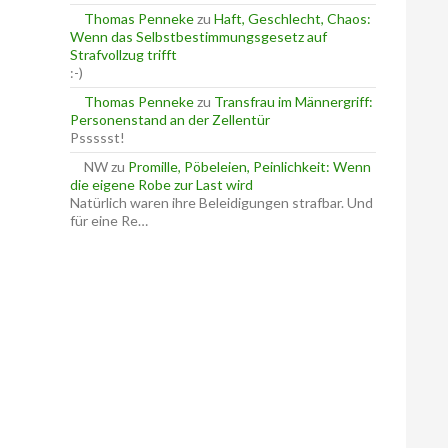
Thomas Penneke
zu
Haft, Geschlecht, Chaos:
Wenn das Selbstbestimmungsgesetz auf
Strafvollzug trifft
:-)
Thomas Penneke
zu
Transfrau im Männergriff:
Personenstand an der Zellentür
Pssssst!
NW
zu
Promille, Pöbeleien, Peinlichkeit: Wenn
die eigene Robe zur Last wird
Natürlich waren ihre Beleidigungen strafbar. Und
für eine Re…