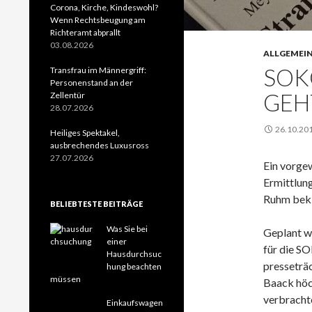
Corona, Kirche, Kindeswohl?
Wenn Rechtsbeugung am
Richteramt abprallt
03.08.2026
ALLGEMEI
SOK
Transfrau im Männergriff:
Personenstand an der
GEH
Zellentür
28.07.2026
26.10.20
Heiliges Spektakel,
ausbrechendes Luxusross
27.07.2026
Ein vorge
Ermittlun
Ruhm bekl
BELIEBTESTE BEITRÄGE
Was Sie bei
Geplant wa
einer
für die S
Hausdurchsuc
presseträ
hung beachten
müssen
Baack höch
verbrachte
Einkaufswagen