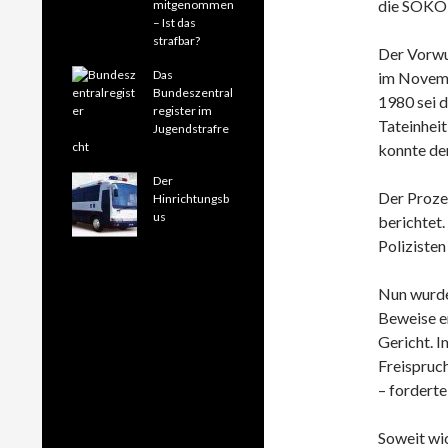
die SOKO 
mitgenommen
– Ist das
strafbar?
Der Vorwur
Das
im Novemb
Bundeszentral
1980 sei 
register im
Tateinhei
Jugendstrafre
cht
konnte de
Der
Der Prozes
Hinrichtungsb
us
berichtet.
Polizisten
Nun wurde
Beweise er
Gericht. I
Freispruch
– forderte
Soweit wic