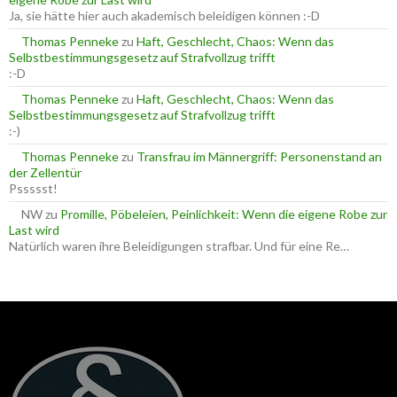
h
Ja, sie hätte hier auch akademisch beleidigen können :-D
:
Thomas Penneke
zu
Haft, Geschlecht, Chaos: Wenn das
Selbstbestimmungsgesetz auf Strafvollzug trifft
:-D
Thomas Penneke
zu
Haft, Geschlecht, Chaos: Wenn das
Selbstbestimmungsgesetz auf Strafvollzug trifft
:-)
Thomas Penneke
zu
Transfrau im Männergriff: Personenstand an
der Zellentür
Pssssst!
NW
zu
Promille, Pöbeleien, Peinlichkeit: Wenn die eigene Robe zur
Last wird
Natürlich waren ihre Beleidigungen strafbar. Und für eine Re…