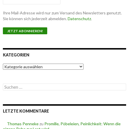
Ihre Mail-Adresse wird nur zum Versand des Newsletters genutzt.
Sie können sich jederzeit abmelden.
Datenschutz
.
KATEGORIEN
K
a
t
e
S
g
u
o
c
r
h
i
e
e
LETZTE KOMMENTARE
n
n
n
a
Thomas Penneke
zu
Promille, Pöbeleien, Peinlichkeit: Wenn die
c
eigene Robe zur Last wird