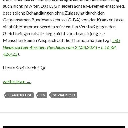
auch nicht im Alter. Das LSG Niedersachsen-Bremen entschied,
dass solche Behandlungen ohne Zulassung durch den
Gemeinsamen Bundesausschuss (G-BA) von der Krankenkasse
nicht übernommen werden müssen. Ein Verstoß gegen den
Gleichheitsgrundsatz liege nicht vor, da auch jüngere
Menschen keinen Anspruch auf die Therapie hätten (vgl.
LSG
Niedersachsen-Bremen, Beschluss vom 22.08.2024 – L 16 KR
426/23
).
Heute Sozialrecht! 😉
Sex im Alter? Keine Hilfe von der Krankenkasse für intime Lase
weiterlesen
→
KRANKENKASSE
SEX
SOZIALRECHT