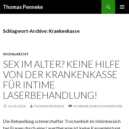
Suchen
Thomas Penneke
SPRINGE
PRIMÄR
ZUM
MENÜ
INHALT
Schlagwort-Archive: Krankenkasse
SOZIALRECHT
SEX IM ALTER? KEINE HILFE
VON DER KRANKENKASSE
FÜR INTIME
LASERBEHANDLUNG!
10.09.2024
THOMAS PENNEKE
SCHREIBE EINEN KOMMENTAR
Die Behandlung schmerzhafter Trockenheit im Intimbereich
bei Frauen durch eine Lasertherapie ist keine Kassenleistung,