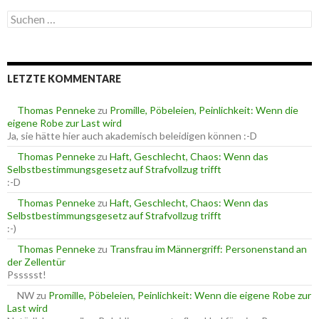
e
S
g
u
o
c
r
h
i
e
e
LETZTE KOMMENTARE
n
n
n
a
Thomas Penneke
zu
Promille, Pöbeleien, Peinlichkeit: Wenn die
c
eigene Robe zur Last wird
h
Ja, sie hätte hier auch akademisch beleidigen können :-D
:
Thomas Penneke
zu
Haft, Geschlecht, Chaos: Wenn das
Selbstbestimmungsgesetz auf Strafvollzug trifft
:-D
Thomas Penneke
zu
Haft, Geschlecht, Chaos: Wenn das
Selbstbestimmungsgesetz auf Strafvollzug trifft
:-)
Thomas Penneke
zu
Transfrau im Männergriff: Personenstand an
der Zellentür
Pssssst!
NW
zu
Promille, Pöbeleien, Peinlichkeit: Wenn die eigene Robe zur
Last wird